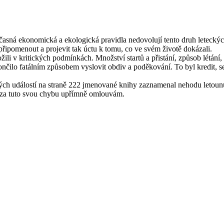
ná ekonomická a ekologická pravidla nedovolují tento druh leteckých
řipomenout a projevit tak úctu k tomu, co ve svém životě dokázali.
ožili v kritických podmínkách. Množství startů a přistání, způsob létá
 skončilo fatálním způsobem vyslovit obdiv a poděkování. To byl kredit, 
ných událostí na straně 222 jmenované knihy zaznamenal nehodu leto
e za tuto svou chybu upřímně omlouvám.