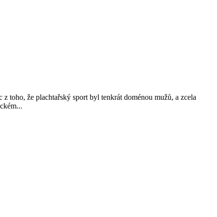
c z toho, že plachtařský sport byl tenkrát doménou mužů, a zcela
eckém...