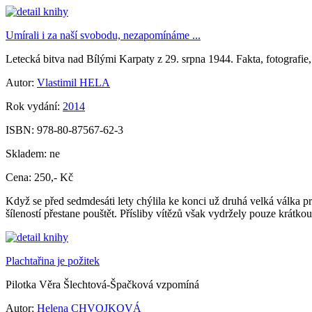
Umírali i za naší svobodu, nezapomínáme ...
Letecká bitva nad Bílými Karpaty z 29. srpna 1944. Fakta, fotografie,
Autor:
Vlastimil HELA
Rok vydání:
2014
ISBN:
978-80-87567-62-3
Skladem:
ne
Cena:
250,- Kč
Když se před sedmdesáti lety chýlila ke konci už druhá velká válka pr
šíleností přestane pouštět. Přísliby vítězů však vydržely pouze krátko
Plachtařina je požitek
Pilotka Věra Šlechtová-Špačková vzpomíná
Autor:
Helena CHVOJKOVÁ