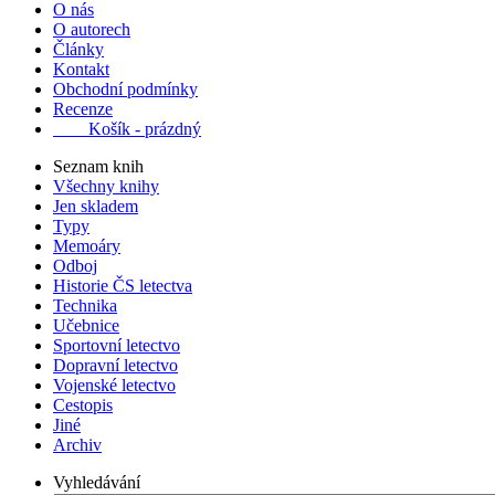
O nás
O autorech
Články
Kontakt
Obchodní podmínky
Recenze
Košík - prázdný
Seznam knih
Všechny knihy
Jen skladem
Typy
Memoáry
Odboj
Historie ČS letectva
Technika
Učebnice
Sportovní letectvo
Dopravní letectvo
Vojenské letectvo
Cestopis
Jiné
Archiv
Vyhledávání