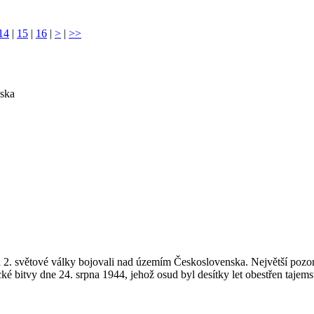
14
|
15
|
16
|
>
|
>>
nska
í za 2. světové války bojovali nad územím Československa. Největší p
ké bitvy dne 24. srpna 1944, jehož osud byl desítky let obestřen tajemst