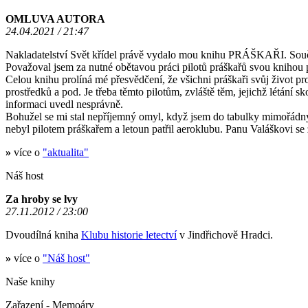
OMLUVA AUTORA
24.04.2021 / 21:47
Nakladatelství Svět křídel právě vydalo mou knihu PRÁŠKAŘI. Součas
Považoval jsem za nutné obětavou práci pilotů práškařů svou knihou p
Celou knihu prolíná mé přesvědčení, že všichni práškaři svůj život pr
prostředků a pod. Je třeba těmto pilotům, zvláště těm, jejichž létání
informaci uvedl nesprávně.
Bohužel se mi stal nepříjemný omyl, když jsem do tabulky mimořád
nebyl pilotem práškařem a letoun patřil aeroklubu. Panu Valáškovi s
»
více o
"aktualita"
Náš host
Za hroby se lvy
27.11.2012 / 23:00
Dvoudílná kniha
Klubu historie letectví
v Jindřichově Hradci.
»
více o
"Náš host"
Naše knihy
Zařazení - Memoáry