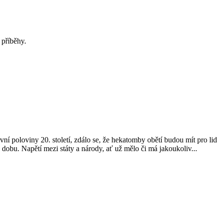
 příběhy.
vní poloviny 20. století, zdálo se, že hekatomby obětí budou mít pro lid
u dobu. Napětí mezi státy a národy, ať už mělo či má jakoukoliv...