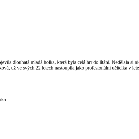
la dlouhatá mladá holka, která byla celá hrr do lítání. Nedělala si ni
á, už ve svých 22 letech nastoupila jako profesionální učitelka v let
ika