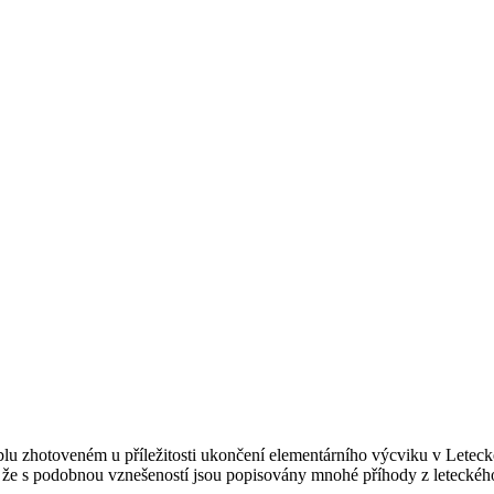
u zhotoveném u příležitosti ukončení elementárního výcviku v Leteck
ná, že s podobnou vznešeností jsou popisovány mnohé příhody z leteckého