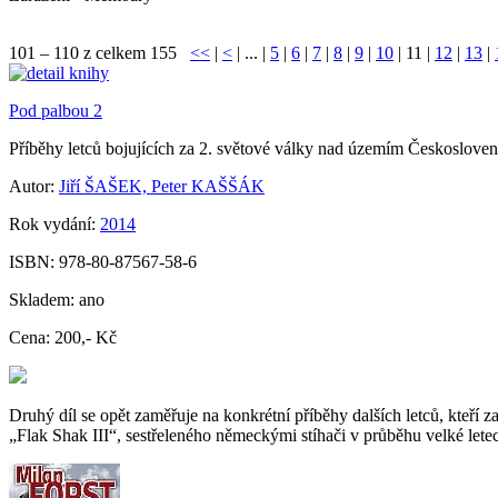
101 – 110 z celkem 155
<<
|
<
| ... |
5
|
6
|
7
|
8
|
9
|
10
|
11
|
12
|
13
|
Pod palbou 2
Příběhy letců bojujících za 2. světové války nad územím Českoslove
Autor:
Jiří ŠAŠEK, Peter KAŠŠÁK
Rok vydání:
2014
ISBN:
978-80-87567-58-6
Skladem:
ano
Cena:
200,- Kč
Druhý díl se opět zaměřuje na konkrétní příběhy dalších letců, kteř
„Flak Shak III“, sestřeleného německými stíhači v průběhu velké letec