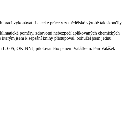
 prací vykonávat. Letecké práce v zemědělské výrobě tak skončily.
ní, klimatické poměry, zdravotní nebezpečí aplikovaných chemických
se kterým jsem k sepsání knihy přistupoval, bohužel jsem jednu
unu L-60S, OK-NNJ, pilotovaného panem Valáškem. Pan Valášek