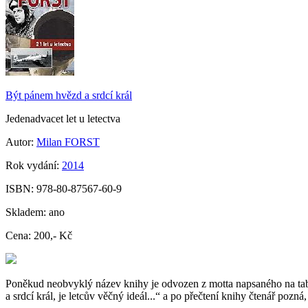
Být pánem hvězd a srdcí král
Jedenadvacet let u letectva
Autor:
Milan FORST
Rok vydání:
2014
ISBN:
978-80-87567-60-9
Skladem:
ano
Cena:
200,- Kč
Poněkud neobvyklý název knihy je odvozen z motta napsaného na tabl
a srdcí král, je letcův věčný ideál...“ a po přečtení knihy čtenář poz