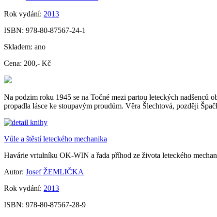
Rok vydání:
2013
ISBN:
978-80-87567-24-1
Skladem:
ano
Cena:
200,- Kč
Na podzim roku 1945 se na Točné mezi partou leteckých nadšenců objevi
propadla lásce ke stoupavým proudům. Věra Šlechtová, později Špačkov
Vůle a štěstí leteckého mechanika
Havárie vrtulníku OK-WIN a řada příhod ze života leteckého mechan
Autor:
Josef ŽEMLIČKA
Rok vydání:
2013
ISBN:
978-80-87567-28-9