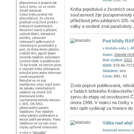
Cena:
250,- Kč
připomenout a projevit tak
úctu k tomu, co ve svém
Kniha pojednává o životních osu
životě dokázali.
současnosti žije pozapomenutý n
Celou knihu prolíná mé
přesvědčení, že všichni
příležitosti jeho jubilejních 105.
práškaři svůj život prožili v
války a osobně znal parašutist
kritických podmínkách.
Množství startů a přistání,
způsob létání, klimatické
poměry, zdravotní
Pod křídly RA
nebezpečí aplikovaných
chemických prostředků a
v druhém exilu 1. dí
pod. Je třeba těmto pilotům,
zvláště těm, jejichž létání
Autor:
Zdeněk HUR
skončilo fatálním způsobem
Rok vydání:
2022
vyslovit obdiv a poděkování.
To byl kredit, se kterým jsem
ISBN:
978-80-757
k sepsání knihy přistupoval,
Skladem:
ano
bohužel jsem jednu informaci
Cena:
890,- Kč
uvedl nesprávně.
Bohužel se mi stal
nepříjemný omyl, když jsem
Zcela poprvé publikovaná, někol
do tabulky mimořádných
v řadách britského Královského 
událostí na straně 222
zprvu do etapy od osvobození 
jmenované knihy
zaznamenal nehodu letounu
února 1948. V reakci na čistky 
L-60S, OK-NNJ,
letci opět vydávají za hranice d
pilotovaného panem
Valáškem. Pan Valášek
nebyl pilotem práškařem a
letoun patřil aeroklubu. Panu
Válka nad alej
Valáškovi se za tuto svou
chybu upřímně omlouvám.
Americké letectvo b
»
více o
"aktualita"