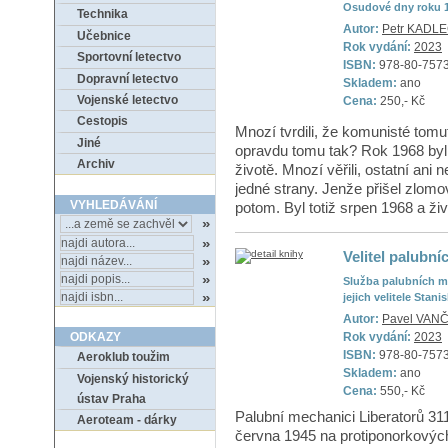
Osudové dny roku 1
Technika
Autor:
Petr KADL
Učebnice
Rok vydání:
2023
Sportovní letectvo
ISBN:
978-80-7573
Dopravní letectvo
Skladem:
ano
Vojenské letectvo
Cena:
250,- Kč
Cestopis
Mnozí tvrdili, že komunisté tomuto
Jiné
opravdu tomu tak? Rok 1968 by
Archiv
životě. Mnozí věřili, ostatní ani 
jedné strany. Jenže přišel zlomo
VYHLEDÁVÁNÍ
potom. Byl totiž srpen 1968 a živo
Velitel palubn
Služba palubních me
jejich velitele Stani
Autor:
Pavel VAN
Rok vydání:
2023
ODKAZY
ISBN:
978-80-757
Aeroklub toužim
Skladem:
ano
Vojenský historický
Cena:
550,- Kč
ústav Praha
Palubní mechanici Liberatorů 311
Aeroteam - dárky
června 1945 na protiponorkových