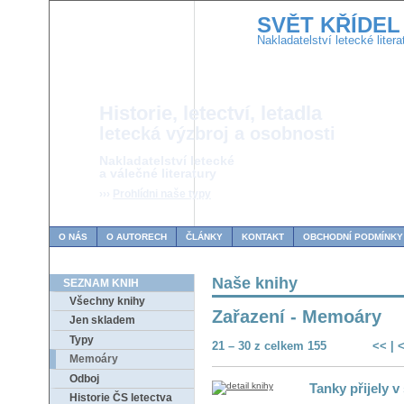
SVĚT KŘÍDEL
Nakladatelství letecké litera
Historie, letectví, letadla
letecká výzbroj a osobnosti
Nakladatelství letecké
a válečné literatury
›››
Prohlídni naše typy
O NÁS
O AUTORECH
ČLÁNKY
KONTAKT
OBCHODNÍ PODMÍNKY
Naše knihy
SEZNAM KNIH
Všechny knihy
Zařazení - Memoáry
Jen skladem
Typy
21 – 30 z celkem 155
<<
|
Memoáry
Odboj
Tanky přijely v
Historie ČS letectva