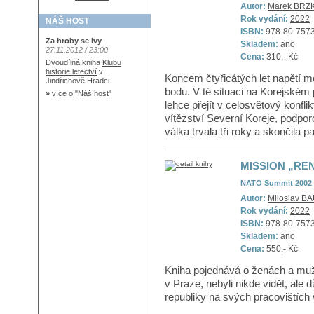
Autor:
Marek BRZ
Rok vydání:
2022
NÁŠ HOST
ISBN:
978-80-757
Za hroby se lvy
Skladem:
ano
27.11.2012 / 23:00
Cena:
310,- Kč
Dvoudílná kniha
Klubu
historie letectví
v
Koncem čtyřicátých let napětí 
Jindřichově Hradci.
bodu. V té situaci na Korejském 
»
více o
"Náš host"
lehce přejít v celosvětový konfl
vítězství Severní Koreje, pod
válka trvala tři roky a skončila 
MISSION „RE
NATO Summit 2002 
Autor:
Miloslav B
Rok vydání:
2022
ISBN:
978-80-757
Skladem:
ano
Cena:
550,- Kč
Kniha pojednává o ženách a mu
v Praze, nebyli nikde vidět, ale 
republiky na svých pracovištích