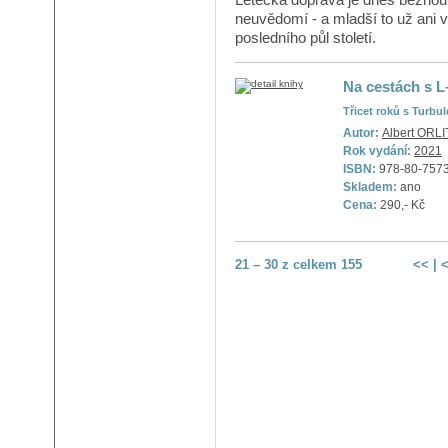
neuvědomí - a mladší to už ani
posledního půl století.
Na cestách s L–4
Třicet roků s Turbu
Autor:
Albert ORLI
Rok vydání:
2021
ISBN:
978-80-757
Skladem:
ano
Cena:
290,- Kč
21 – 30 z celkem 155
<<
|