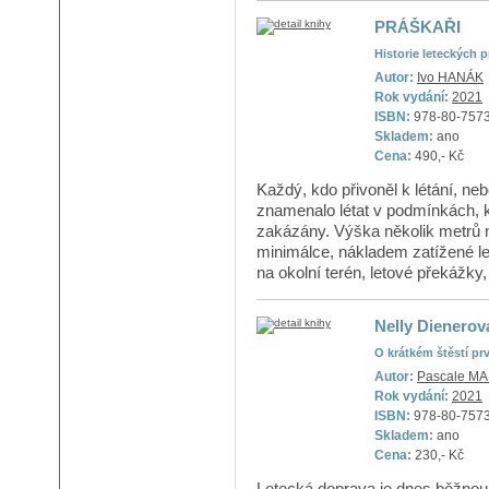
PRÁŠKAŘI
Historie leteckých 
Autor:
Ivo HANÁK
Rok vydání:
2021
ISBN:
978-80-757
Skladem:
ano
Cena:
490,- Kč
Každý, kdo přivoněl k létání, neb
znamenalo létat v podmínkách, kt
zakázány. Výška několik metrů n
minimálce, nákladem zatížené let
na okolní terén, letové překážky, 
Nelly Dienerová
O krátkém štěstí pr
Autor:
Pascale M
Rok vydání:
2021
ISBN:
978-80-757
Skladem:
ano
Cena:
230,- Kč
Letecká doprava je dnes běžnou so