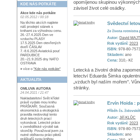
opomíjenou skupinou výkonných l
KDE NÁS POTKÁTE
závisel život celé osádky.
Akce kde nás potkáte
02.05.2012 / 00:18
Svědectví leto
Na těchto akcích najdete
náš prodejní stánek s
knihami za výhodnou cenu.
Ze života rotmistra
26.-27.4.2025 Den ve
Autor:
David MAJ
vzduchu PLASY
17.5.2025 Den otevřených
Rok vydání:
2023
dveří ČÁSLAV
ISBN:
978-80-757
7.-8.6.2025 Aviatická pouť
Skladem:
ano
PARDUBICE
20.–21.9.2025 dny NATO
Cena:
310,- Kč
OSTRAVA
»
více o
"Kde nás potkáte"
Letecká a životní dráha zapomen
letectví Eduarda Šimka opulen
AKTUALITA
„vzduch byl naším mořem“. Vůn
stránky.
OMLUVA AUTORA
24.04.2021 / 21:47
Nakladatelství Svět křídel
Ervín Hoida : p
právě vydalo mou knihu
PRÁŠKAŘI. Současná
ekonomická a ekologická
Příběh čs. židovské
pravidla nedovolují tento
Autor:
Jiří KLŮC
druh leteckých prací
vykonávat. Letecké práce
Rok vydání:
2023
v zemědělské výrobě tak
ISBN:
978-80-757
skončily. Považoval jsem za
Skladem:
ano
nutné obětavou práci pilotů
práškařů svou knihou