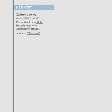
NÁŠ HOST
Za hroby se lvy
27.11.2012 / 23:00
Dvoudílná kniha
Klubu
historie letectví
v
Jindřichově Hradci.
»
více o
"Náš host"