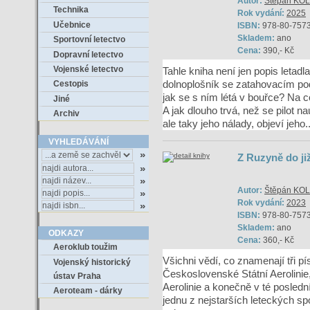
Autor:
Štěpán KO
Technika
Rok vydání:
2025
Učebnice
ISBN:
978-80-757
Skladem:
ano
Sportovní letectvo
Cena:
390,- Kč
Dopravní letectvo
Vojenské letectvo
Tahle kniha není jen popis letad
dolnoplošník se zatahovacím pod
Cestopis
jak se s ním létá v bouřce? Na c
Jiné
A jak dlouho trvá, než se pilot n
Archiv
ale taky jeho nálady, objeví jeho..
VYHLEDÁVÁNÍ
Z Ruzyně do ji
Autor:
Štěpán KO
Rok vydání:
2023
ISBN:
978-80-7573
Skladem:
ano
ODKAZY
Cena:
360,- Kč
Aeroklub toužim
Všichni vědí, co znamenají tři p
Vojenský historický
Československé Státní Aerolini
ústav Praha
Aerolinie a konečně v té posledn
Aeroteam - dárky
jednu z nejstarších leteckých spol