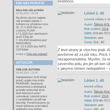
existence.
KDE NÁS POTKÁTE
Akce kde nás potkáte
Létání 2. díl
02.05.2012 / 00:18
Na těchto akcích najdete
Letecké střípky 2. dí
náš prodejní stánek s
knihami za výhodnou cenu.
Autor:
Štěpán KO
26.-27.4.2025 Den ve
Rok vydání:
2018
vzduchu PLASY
ISBN:
978-80-757
17.5.2025 Den otevřených
dveří ČÁSLAV
Skladem:
ano
7.-8.6.2025 Aviatická pouť
Cena:
310,- Kč
PARDUBICE
20.–21.9.2025 dny NATO
Z levé strany je všechno jinak. 
OSTRAVA
povšimne až za půl roku. Pocit, 
»
více o
"Kde nás potkáte"
nezapomenutelný. Myslím, že něc
AKTUALITA
severního pólu, jen jim při tom 
s jakýmsi stínem nedopatření – o
OMLUVA AUTORA
24.04.2021 / 21:47
Nakladatelství Svět křídel
Létání 1. díl
právě vydalo mou knihu
PRÁŠKAŘI. Současná
letecké střípky
ekonomická a ekologická
pravidla nedovolují tento
Autor:
Štěpán KO
druh leteckých prací
Rok vydání:
2018
vykonávat. Letecké práce
v zemědělské výrobě tak
ISBN:
978-80-757
skončily. Považoval jsem za
Skladem:
ano
nutné obětavou práci pilotů
práškařů svou knihou
Cena:
290,- Kč