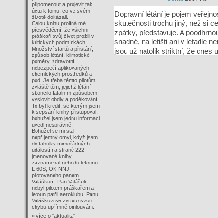
připomenout a projevit tak
úctu k tomu, co ve svém
Dopravní létání je pojem veřejno
životě dokázali.
skutečnosti trochu jiný, než si c
Celou knihu prolíná mé
přesvědčení, že všichni
zpátky, představuje. A poodhrnou
práškaři svůj život prožili v
snadné, na letišti ani v letadle 
kritických podmínkách.
Množství startů a přistání,
jsou už natolik striktní, že dnes 
způsob létání, klimatické
poměry, zdravotní
nebezpečí aplikovaných
chemických prostředků a
pod. Je třeba těmto pilotům,
zvláště těm, jejichž létání
skončilo fatálním způsobem
vyslovit obdiv a poděkování.
To byl kredit, se kterým jsem
k sepsání knihy přistupoval,
bohužel jsem jednu informaci
uvedl nesprávně.
Bohužel se mi stal
nepříjemný omyl, když jsem
do tabulky mimořádných
událostí na straně 222
jmenované knihy
zaznamenal nehodu letounu
L-60S, OK-NNJ,
pilotovaného panem
Valáškem. Pan Valášek
nebyl pilotem práškařem a
letoun patřil aeroklubu. Panu
Valáškovi se za tuto svou
chybu upřímně omlouvám.
»
více o
"aktualita"