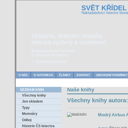
SVĚT KŘÍDEL
Nakladatelství letecké litera
Historie, letectví, letadla
letecká výzbroj a osobnosti
Nakladatelství letecké
a válečné literatury
›››
Prohlídni naše typy
O NÁS
O AUTORECH
ČLÁNKY
KONTAKT
OBCHODNÍ PODMÍNKY
Naše knihy
SEZNAM KNIH
Všechny knihy
Všechny knihy autor
Jen skladem
Typy
Memoáry
Modrý Airbus 
Odboj
Historie ČS letectva