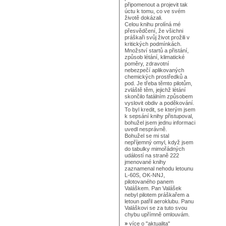
připomenout a projevit tak
úctu k tomu, co ve svém
životě dokázali.
Celou knihu prolíná mé
přesvědčení, že všichni
práškaři svůj život prožili v
kritických podmínkách.
Množství startů a přistání,
způsob létání, klimatické
poměry, zdravotní
nebezpečí aplikovaných
chemických prostředků a
pod. Je třeba těmto pilotům,
zvláště těm, jejichž létání
skončilo fatálním způsobem
vyslovit obdiv a poděkování.
To byl kredit, se kterým jsem
k sepsání knihy přistupoval,
bohužel jsem jednu informaci
uvedl nesprávně.
Bohužel se mi stal
nepříjemný omyl, když jsem
do tabulky mimořádných
událostí na straně 222
jmenované knihy
zaznamenal nehodu letounu
L-60S, OK-NNJ,
pilotovaného panem
Valáškem. Pan Valášek
nebyl pilotem práškařem a
letoun patřil aeroklubu. Panu
Valáškovi se za tuto svou
chybu upřímně omlouvám.
»
více o
"aktualita"