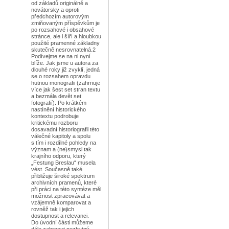
od základů originálně a
novátorsky a oproti
předchozím autorovým
zmiňovaným příspěvkům je
po rozsahové i obsahové
stránce, ale i šíří a hloubkou
použité pramenné základny
skutečně nesrovnatelná.2
Podívejme se na ni nyní
blíže. Jak jsme u autora za
dlouhé roky již zvyklí, jedná
se o rozsahem opravdu
hutnou monografii (zahrnuje
více jak šest set stran textu
a bezmála devět set
fotografií). Po krátkém
nastínění historického
kontextu podrobuje
kritickému rozboru
dosavadní historiografii této
válečné kapitoly a spolu
s tím i rozdílné pohledy na
význam a (ne)smysl tak
krajního odporu, který
„Festung Breslau“ musela
vést. Současně také
přibližuje široké spektrum
archivních pramenů, které
při práci na této syntéze měl
možnost zpracovávat a
vzájemně komparovat a
rovněž tak i jejich
dostupnost a relevanci.
Do úvodní části můžeme