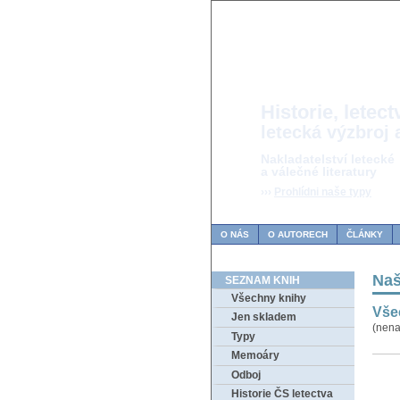
Historie, letectv
letecká výzbroj 
Nakladatelství letecké
a válečné literatury
›››
Prohlídni naše typy
O NÁS
O AUTORECH
ČLÁNKY
Naš
SEZNAM KNIH
Všechny knihy
Vše
Jen skladem
(nena
Typy
Memoáry
Odboj
Historie ČS letectva