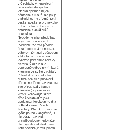
v Čechách. V neposlední
řadě měla tato epická
letecká operace nejen
německé a ruské, ale jak je
z předchozího zřejmé, tak i
české, polské, a pro někoho
třeba trochu překvapivě i
americké a další dílčí
souvislosti.
Nebudeme nijak předbíhat,
když hned na začátek
uvedeme, že tato původní
česká odborná monografie
výběrem tématu i způsobem
a hloubkou zpracování
výrazně přesahuje i český
historický okruh a je
současně vůbec první, která
k tématu ve světě vychází.
Pokud jde o samotného
autora, ten sice publikací
přímo i nepřímo navazuje na
své předchozí výstupy
k tématu (poprvé se mu
krátce věnoval již skoro
před čtvrtstoletím jako
spoluautor kolektivního díla
Luftwaffe over Czech
Territory 1945, které ovšem
vyšlo pouze v angličtině),1
ale výraz navazuje
pravděpodobně nedokáže
plně vystihnout skutečnost.
Tato novinka je totiž pojata