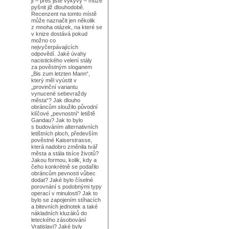
jí – přes jisté výkyvy – může
pyšnit již dlouhodobě.
Recenzent na tomto místě
může naznačit jen několik
z mnoha otázek, na které se
v knize dostává pokud
možno co
nejvyčerpávajících
odpovědí. Jaké úvahy
nacistického velení stály
za pověstným sloganem
„Bis zum letzten Mann“,
který měl vyústit v
„provinční variantu
vynucené sebevraždy
města“? Jak dlouho
obráncům sloužilo původní
klíčové „pevnostní“ letiště
Gandau? Jak to bylo
s budováním alternativních
letištních ploch, především
pověstné Kaiserstrasse,
která nadobro změnila tvář
města a stála tisíce životů?
Jakou formou, kolik, kdy a
čeho konkrétně se podařilo
obráncům pevnosti vůbec
dodat? Jaké bylo číselné
porovnání s podobnými typy
operací v minulosti? Jak to
bylo se zapojením stíhacích
a bitevních jednotek a také
nákladních kluzáků do
leteckého zásobování
Vratislavi? Jaké byly