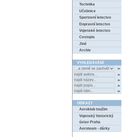
Technika
Učebnice
Sportovní letectvo
Dopravní letectvo
Vojenské letectvo
Cestopis
Jiné
Archiv
VYHLEDÁVÁNÍ
ODKAZY
Aeroklub toužim
Vojenský historický
ústav Praha
Aeroteam - dárky