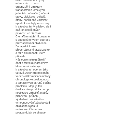
dále zahrnout nezbytný
exkurz do rozboru
organizační struktury
transportních leteckých
jednotek Luftwaffe (početní
stavy, dislokace, velitelé,
štáby, nadřízená velitelství
apod), které byly nasazeny
k zásobování Vratislavi, ale i
dalších obklíčených
pevností ve Slezsku.
Čtenářům nabízí i komparaci
s obdobným typem operace
při zásobování obklíčené
Budapešti, která
předcházela té vratislavské,
a také zkušenosti, které
přinesla.
Následuje nejrozsáhlejší
část a faktické jádro knihy,
které se už vztahuje
k zásobovací operaci jako
takové. Autor pro pojednání
věci zvolil kombinaci metody
chronologické posloupnosti
a tematických okruhů celého
problému. Mapuje tak
doslova den po dni a noc po
noci celou strhující anabázi
plánování, průběhu,
výsledků i průběžného
vyhodnocování zásobování
obklíčené slezské
metropole. Čtenář tak
postupně, jak se situace