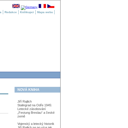
a
Redakce
Knihkupci
Mapa webu
NOVÁ KNIHA
Jiří Rajlich
Stalingrad na Odře 1945:
Letecké zásobování
„Festung Breslau“ a české
země
Vojenský a letecký historik
Jiří Rajlich se po více jak