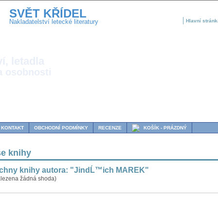
SVĚT KŘÍDEL
Nakladatelství letecké literatury
Hlavní stránk
í, letadla
a osobnosti
KONTAKT
OBCHODNÍ PODMÍNKY
RECENZE
KOŠÍK - PRÁZDNÝ
e knihy
chny knihy autora: "JindĹ™ich MAREK"
lezena žádná shoda)