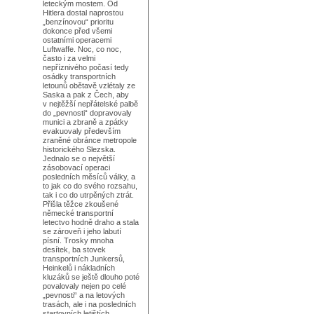
leteckým mostem. Od
Hitlera dostal naprostou
„benzínovou“ prioritu
dokonce před všemi
ostatními operacemi
Luftwaffe. Noc, co noc,
často i za velmi
nepříznivého počasí tedy
osádky transportních
letounů obětavě vzlétaly ze
Saska a pak z Čech, aby
v nejtěžší nepřátelské palbě
do „pevnosti“ dopravovaly
munici a zbraně a zpátky
evakuovaly především
zraněné obránce metropole
historického Slezska.
Jednalo se o největší
zásobovací operaci
posledních měsíců války, a
to jak co do svého rozsahu,
tak i co do utrpěných ztrát.
Přišla těžce zkoušené
německé transportní
letectvo hodně draho a stala
se zároveň i jeho labutí
písní. Trosky mnoha
desítek, ba stovek
transportních Junkersů,
Heinkelů i nákladních
kluzáků se ještě dlouho poté
povalovaly nejen po celé
„pevnosti“ a na letových
trasách, ale i na posledních
startovních letištích