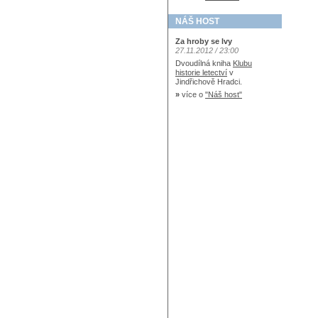
NÁŠ HOST
Za hroby se lvy
27.11.2012 / 23:00
Dvoudílná kniha
Klubu
historie letectví
v
Jindřichově Hradci.
»
více o
"Náš host"