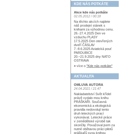
KDE NÁS POTKÁTE
Akce kde nás potkáte
02.05.2012 / 00:18
Na těchto akcích najdete
náš prodejní stánek s
knihami za výhodnou cenu.
26.-27.4.2025 Den ve
vzduchu PLASY
17.5.2025 Den otevřených
dveří ČÁSLAV
7.-8.6.2025 Aviatická pouť
PARDUBICE
20.–21.9.2025 dny NATO
OSTRAVA
»
více o
"Kde nás potkáte"
AKTUALITA
OMLUVA AUTORA
24.04.2021 / 21:47
Nakladatelství Svět křídel
právě vydalo mou knihu
PRÁŠKAŘI. Současná
ekonomická a ekologická
pravidla nedovolují tento
druh leteckých prací
vykonávat. Letecké práce
v zemědělské výrobě tak
skončily. Považoval jsem za
nutné obětavou práci pilotů
práškařů svou knihou