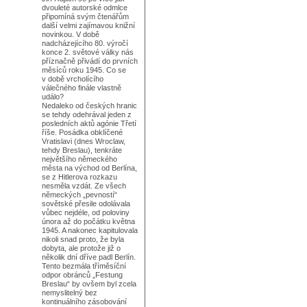
dvouleté autorské odmlce
připomíná svým čtenářům
další velmi zajímavou knižní
novinkou. V době
nadcházejícího 80. výročí
konce 2. světové války nás
příznačně přivádí do prvních
měsíců roku 1945. Co se
v době vrcholícího
válečného finále vlastně
událo?
Nedaleko od českých hranic
se tehdy odehrával jeden z
posledních aktů agónie Třetí
říše. Posádka obklíčené
Vratislavi (dnes Wroclaw,
tehdy Breslau), tenkráte
největšího německého
města na východ od Berlína,
se z Hitlerova rozkazu
nesměla vzdát. Ze všech
německých „pevností“
sovětské přesile odolávala
vůbec nejdéle, od poloviny
února až do počátku května
1945. A nakonec kapitulovala
nikoli snad proto, že byla
dobyta, ale protože již o
několik dní dříve padl Berlín.
Tento bezmála tříměsíční
odpor obránců „Festung
Breslau“ by ovšem byl zcela
nemyslitelný bez
kontinuálního zásobování