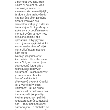
v pevnosti vyvíjela, kruh
kolem ní se čím dál více
stahoval, a situace se
stávala stále beznadějnější,
je více a více vtahován do
napínavého děje. Do něho
historik zároveň pro
dokreslení vstupuje s dílčími
tematickými či biografickými
exkurzy a ty doplňuje navíc i
memoárovými vstupy. Tyto
připojené doplňující a
upřesňující dílky plynule
uvozují a rozvíjejí historické
souvislosti a zároveň nijak
nenarušují hlavní nosnou
část textu.
Ale to je jen jedna část,
kterou tak u hlavního textu
autor činí, tou druhou jsou
doprovodné fotografie a
reprodukce dobových
dokumentů. Jejich množství
je značné a technická
úroveň velké části
překvapivě vysoká. Oceňuji
jak z velké míry jejich
unikátnost, tak na druhé
straně i tiskovou kvalitu. Na
tom má podíl jak použitý
kvalitní papír, tak i pečlivá
redaktorská práce, která již
není u řady nakladatelství
samozřejmá. To chebské se