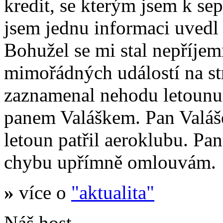
kredit, se kterým jsem k se
jsem jednu informaci uvedl
Bohužel se mi stal nepříje
mimořádných událostí na s
zaznamenal nehodu letoun
panem Valáškem. Pan Valáš
letoun patřil aeroklubu. Pa
chybu upřímně omlouvám.
»
více o
"aktualita"
Náš host