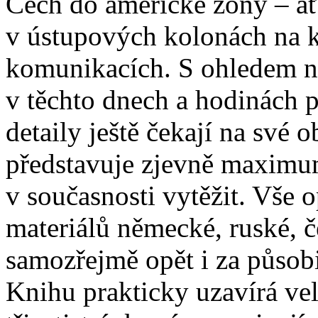
Čech do americké zóny – a
v ústupových kolonách na k
komunikacích. S ohledem n
v těchto dnech a hodinách p
detaily ještě čekají na své 
představuje zjevně maximum
v současnosti vytěžit. Vše 
materiálů německé, ruské, č
samozřejmě opět i za půso
Knihu prakticky uzavírá ve