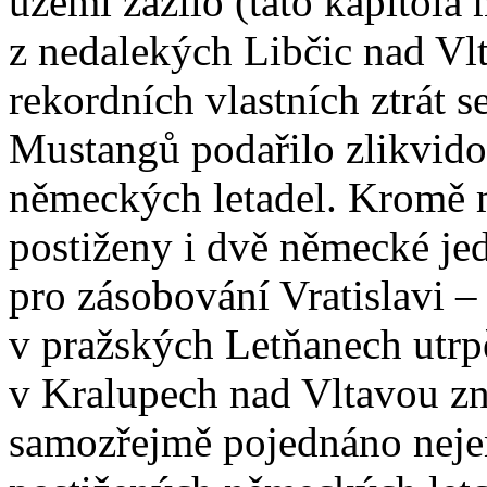
území zažilo (tato kapitola
z nedalekých Libčic nad Vlt
rekordních vlastních ztrát 
Mustangů podařilo zlikvido
německých letadel. Kromě m
postiženy i dvě německé je
pro zásobování Vratislavi –
v pražských Letňanech utrpěl
v Kralupech nad Vltavou zn
samozřejmě pojednáno neje