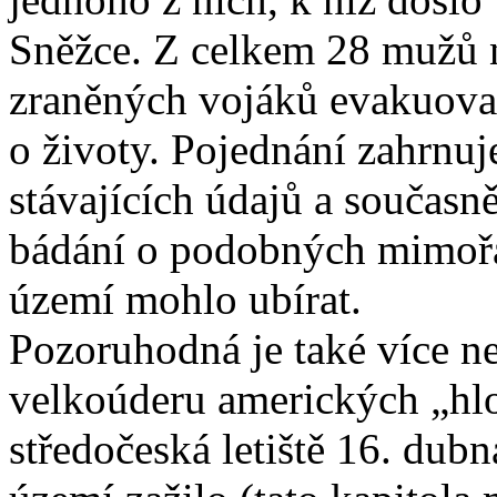
Sněžce. Z celkem 28 mužů na
zraněných vojáků evakuovan
o životy. Pojednání zahrnu
stávajících údajů a součas
bádání o podobných mimoř
území mohlo ubírat.
Pozoruhodná je také více ne
velkoúderu amerických „hlo
středočeská letiště 16. dubn