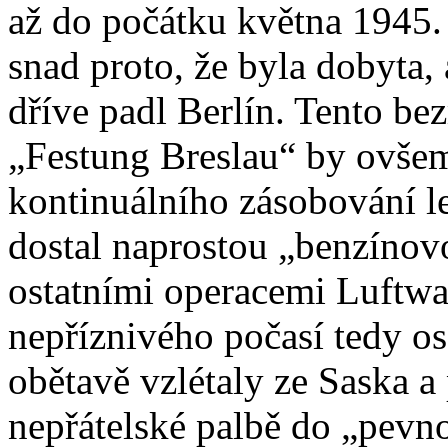
až do počátku května 1945.
snad proto, že byla dobyta, 
dříve padl Berlín. Tento be
„Festung Breslau“ by ovšem
kontinuálního zásobování l
dostal naprostou „benzínov
ostatními operacemi Luftwaf
nepříznivého počasí tedy os
obětavě vzlétaly ze Saska a 
nepřátelské palbě do „pevn