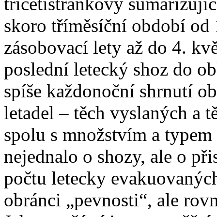
třicetistránkový sumarizují
skoro tříměsíční období od 
zásobovací lety až do 4. k
poslední letecký shoz do ob
spíše každonoční shrnutí ob
letadel – těch vyslaných a t
spolu s množstvím a typem
nejednalo o shozy, ale o přis
počtu letecky evakuovaných
obránci „pevnosti“, ale rovn