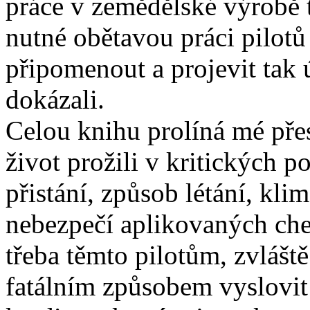
práce v zemědělské výrobě 
nutné obětavou práci pilot
připomenout a projevit tak 
dokázali.
Celou knihu prolíná mé přes
život prožili v kritických 
přistání, způsob létání, kli
nebezpečí aplikovaných che
třeba těmto pilotům, zvláště
fatálním způsobem vyslovit