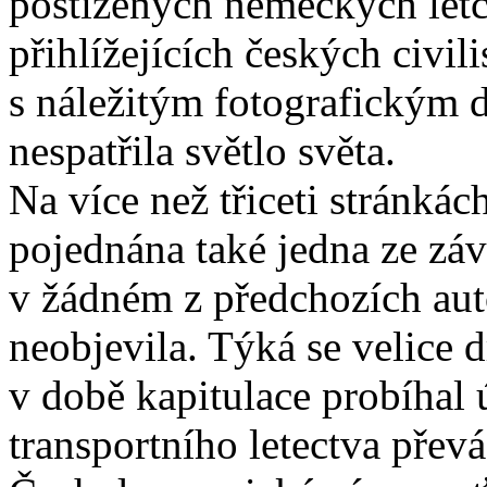
postižených německých let
přihlížejících českých civili
s náležitým fotografickým 
nespatřila světlo světa.
Na více než třiceti stránkác
pojednána také jedna ze záv
v žádném z předchozích au
neobjevila. Týká se velice 
v době kapitulace probíhal
transportního letectva přev