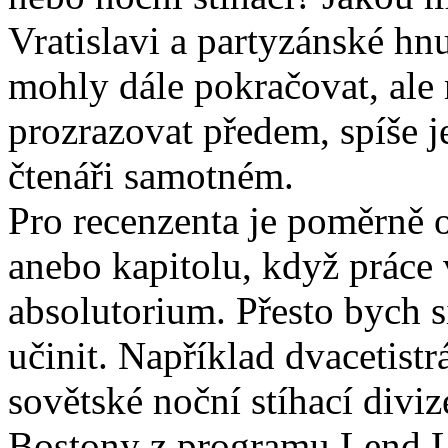
Vratislavi a partyzánské h
mohly dále pokračovat, ale
prozrazovat předem, spíše j
čtenáři samotném.
Pro recenzenta je poměrně 
anebo kapitolu, když práce
absolutorium. Přesto bych si
učinit. Například dvacetist
sovětské noční stíhací divi
Bostony z programu Lend Le