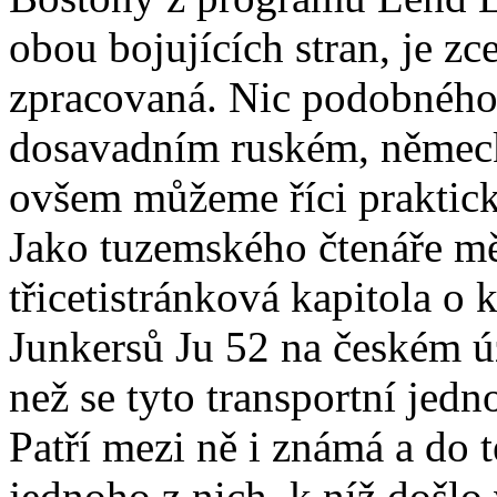
obou bojujících stran, je zc
zpracovaná. Nic podobnéh
dosavadním ruském, němec
ovšem můžeme říci prakticky
Jako tuzemského čtenáře mě
třicetistránková kapitola o 
Junkersů Ju 52 na českém úz
než se tyto transportní jed
Patří mezi ně i známá a do t
jednoho z nich, k níž došlo