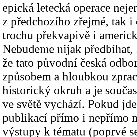
epická letecká operace nejen
z předchozího zřejmé, tak i
trochu překvapivě i americké
Nebudeme nijak předbíhat,
že tato původní česká odbo
způsobem a hloubkou zpraco
historický okruh a je souča
ve světě vychází. Pokud jde
publikací přímo i nepřímo 
výstupy k tématu (poprvé se