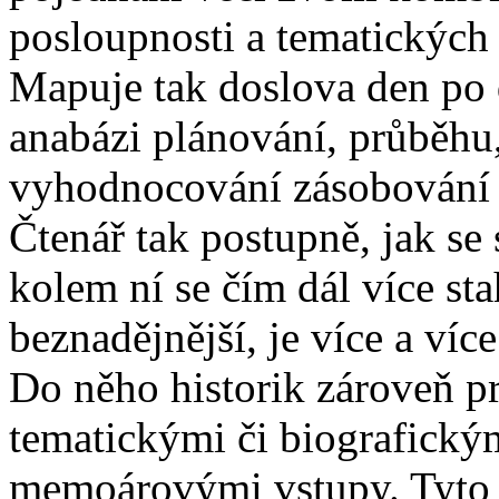
posloupnosti a tematických
Mapuje tak doslova den po d
anabázi plánování, průběhu
vyhodnocování zásobování o
Čtenář tak postupně, jak se 
kolem ní se čím dál více stah
beznadějnější, je více a ví
Do něho historik zároveň pr
tematickými či biografickým
memoárovými vstupy. Tyto p