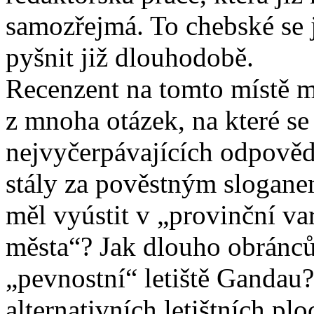
samozřejmá. To chebské se j
pyšnit již dlouhodobě.
Recenzent na tomto místě m
z mnoha otázek, na které s
nejvyčerpávajících odpověd
stály za pověstným slogane
měl vyústit v „provinční v
města“? Jak dlouho obránců
„pevnostní“ letiště Gandau
alternativních letištních pl