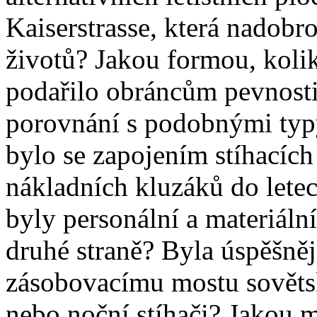
Kaiserstrasse, která nadobro
životů? Jakou formou, kolik
podařilo obráncům pevnosti
porovnání s podobnými typy
bylo se zapojením stíhacích
nákladních kluzáků do lete
byly personální a materiální
druhé straně? Byla úspěšněj
zásobovacímu mostu sověts
nebo noční stíhači? Jakou m