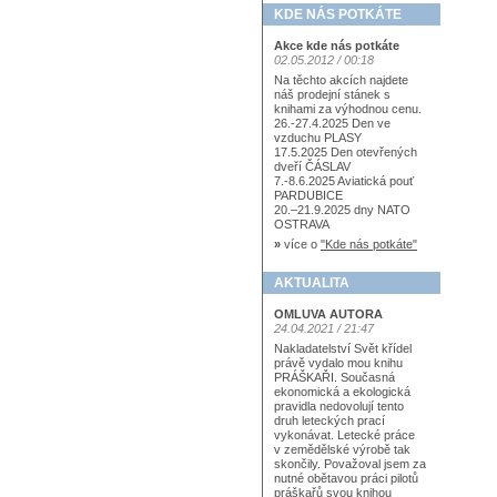
KDE NÁS POTKÁTE
Akce kde nás potkáte
02.05.2012 / 00:18
Na těchto akcích najdete
náš prodejní stánek s
knihami za výhodnou cenu.
26.-27.4.2025 Den ve
vzduchu PLASY
17.5.2025 Den otevřených
dveří ČÁSLAV
7.-8.6.2025 Aviatická pouť
PARDUBICE
20.–21.9.2025 dny NATO
OSTRAVA
»
více o
"Kde nás potkáte"
AKTUALITA
OMLUVA AUTORA
24.04.2021 / 21:47
Nakladatelství Svět křídel
právě vydalo mou knihu
PRÁŠKAŘI. Současná
ekonomická a ekologická
pravidla nedovolují tento
druh leteckých prací
vykonávat. Letecké práce
v zemědělské výrobě tak
skončily. Považoval jsem za
nutné obětavou práci pilotů
práškařů svou knihou