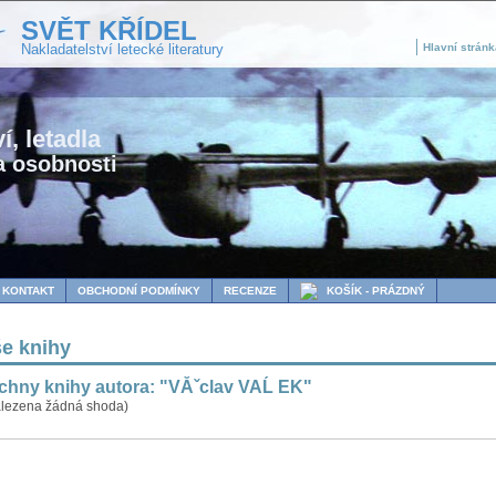
SVĚT KŘÍDEL
Nakladatelství letecké literatury
Hlavní stránk
í, letadla
a osobnosti
KONTAKT
OBCHODNÍ PODMÍNKY
RECENZE
KOŠÍK - PRÁZDNÝ
e knihy
chny knihy autora: "VĂˇclav VAĹ EK"
lezena žádná shoda)