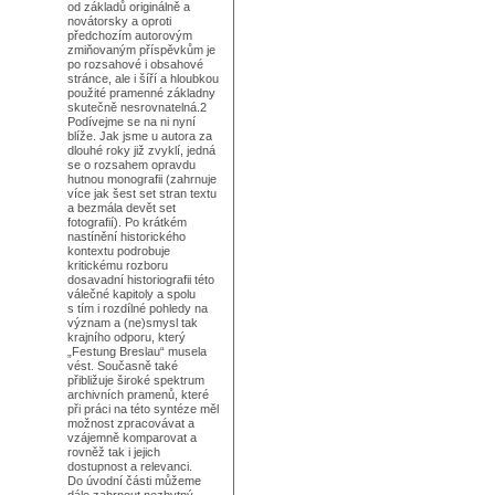
od základů originálně a
novátorsky a oproti
předchozím autorovým
zmiňovaným příspěvkům je
po rozsahové i obsahové
stránce, ale i šíří a hloubkou
použité pramenné základny
skutečně nesrovnatelná.2
Podívejme se na ni nyní
blíže. Jak jsme u autora za
dlouhé roky již zvyklí, jedná
se o rozsahem opravdu
hutnou monografii (zahrnuje
více jak šest set stran textu
a bezmála devět set
fotografií). Po krátkém
nastínění historického
kontextu podrobuje
kritickému rozboru
dosavadní historiografii této
válečné kapitoly a spolu
s tím i rozdílné pohledy na
význam a (ne)smysl tak
krajního odporu, který
„Festung Breslau“ musela
vést. Současně také
přibližuje široké spektrum
archivních pramenů, které
při práci na této syntéze měl
možnost zpracovávat a
vzájemně komparovat a
rovněž tak i jejich
dostupnost a relevanci.
Do úvodní části můžeme