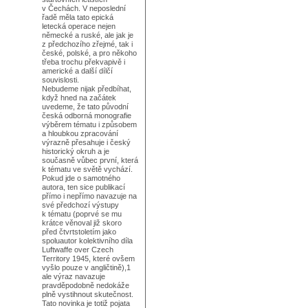
v Čechách. V neposlední
řadě měla tato epická
letecká operace nejen
německé a ruské, ale jak je
z předchozího zřejmé, tak i
české, polské, a pro někoho
třeba trochu překvapivě i
americké a další dílčí
souvislosti.
Nebudeme nijak předbíhat,
když hned na začátek
uvedeme, že tato původní
česká odborná monografie
výběrem tématu i způsobem
a hloubkou zpracování
výrazně přesahuje i český
historický okruh a je
současně vůbec první, která
k tématu ve světě vychází.
Pokud jde o samotného
autora, ten sice publikací
přímo i nepřímo navazuje na
své předchozí výstupy
k tématu (poprvé se mu
krátce věnoval již skoro
před čtvrtstoletím jako
spoluautor kolektivního díla
Luftwaffe over Czech
Territory 1945, které ovšem
vyšlo pouze v angličtině),1
ale výraz navazuje
pravděpodobně nedokáže
plně vystihnout skutečnost.
Tato novinka je totiž pojata