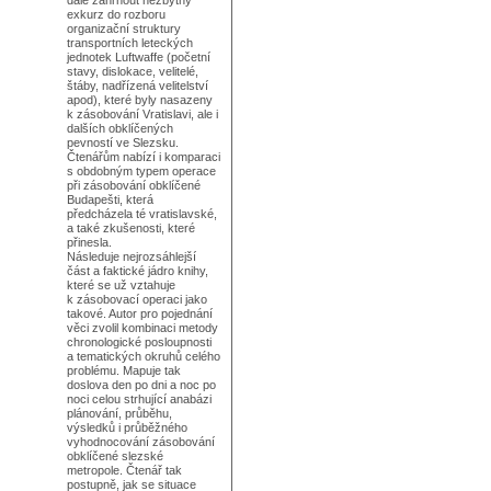
dále zahrnout nezbytný
exkurz do rozboru
organizační struktury
transportních leteckých
jednotek Luftwaffe (početní
stavy, dislokace, velitelé,
štáby, nadřízená velitelství
apod), které byly nasazeny
k zásobování Vratislavi, ale i
dalších obklíčených
pevností ve Slezsku.
Čtenářům nabízí i komparaci
s obdobným typem operace
při zásobování obklíčené
Budapešti, která
předcházela té vratislavské,
a také zkušenosti, které
přinesla.
Následuje nejrozsáhlejší
část a faktické jádro knihy,
které se už vztahuje
k zásobovací operaci jako
takové. Autor pro pojednání
věci zvolil kombinaci metody
chronologické posloupnosti
a tematických okruhů celého
problému. Mapuje tak
doslova den po dni a noc po
noci celou strhující anabázi
plánování, průběhu,
výsledků i průběžného
vyhodnocování zásobování
obklíčené slezské
metropole. Čtenář tak
postupně, jak se situace