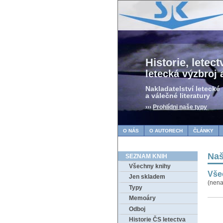
Historie, letectv
letecká výzbroj 
Nakladatelství letecké
a válečné literatury
›››
Prohlídni naše typy
O NÁS
O AUTORECH
ČLÁNKY
Naš
SEZNAM KNIH
Všechny knihy
Vše
Jen skladem
(nena
Typy
Memoáry
Odboj
Historie ČS letectva