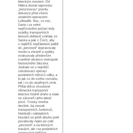
leteckým mostem. Od
Hitlera dostal naprostou
„benzínovou“ prioritu
dokonce před všemi
ostatními operacemi
Luftwaffe. Noc, co noc,
často i za velmi
nepříznivého počasí tedy
osádky transportních
letounů obětavě vzlétaly ze
Saska a pak z Čech, aby
v nejtěžší nepřátelské palbě
do „pevnosti“ dopravovaly
munici a zbraně a zpátky
evakuovaly především
zraněné obránce metropole
historického Slezska.
Jednalo se o největší
zásobovací operaci
posledních měsíců války, a
to jak co do svého rozsahu,
tak i co do utrpěných ztrát.
Přišla těžce zkoušené
německé transportní
letectvo hodně draho a stala
se zároveň i jeho labutí
písní. Trosky mnoha
desítek, ba stovek
transportních Junkersů,
Heinkelů i nákladních
kluzáků se ještě dlouho poté
povalovaly nejen po celé
„pevnosti“ a na letových
trasách, ale i na posledních
startovních letištích