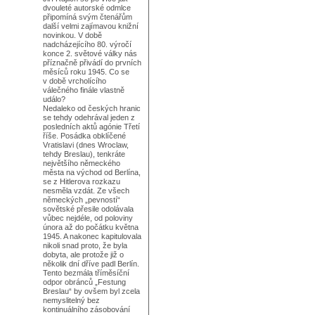
dvouleté autorské odmlce
připomíná svým čtenářům
další velmi zajímavou knižní
novinkou. V době
nadcházejícího 80. výročí
konce 2. světové války nás
příznačně přivádí do prvních
měsíců roku 1945. Co se
v době vrcholícího
válečného finále vlastně
událo?
Nedaleko od českých hranic
se tehdy odehrával jeden z
posledních aktů agónie Třetí
říše. Posádka obklíčené
Vratislavi (dnes Wroclaw,
tehdy Breslau), tenkráte
největšího německého
města na východ od Berlína,
se z Hitlerova rozkazu
nesměla vzdát. Ze všech
německých „pevností“
sovětské přesile odolávala
vůbec nejdéle, od poloviny
února až do počátku května
1945. A nakonec kapitulovala
nikoli snad proto, že byla
dobyta, ale protože již o
několik dní dříve padl Berlín.
Tento bezmála tříměsíční
odpor obránců „Festung
Breslau“ by ovšem byl zcela
nemyslitelný bez
kontinuálního zásobování