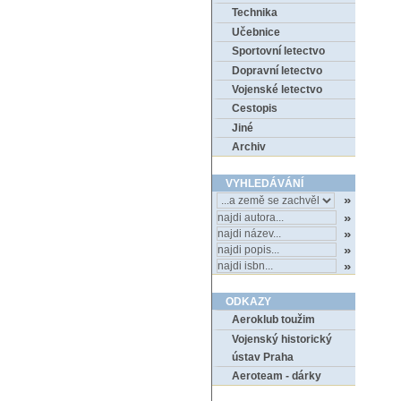
Technika
Učebnice
Sportovní letectvo
Dopravní letectvo
Vojenské letectvo
Cestopis
Jiné
Archiv
VYHLEDÁVÁNÍ
ODKAZY
Aeroklub toužim
Vojenský historický
ústav Praha
Aeroteam - dárky