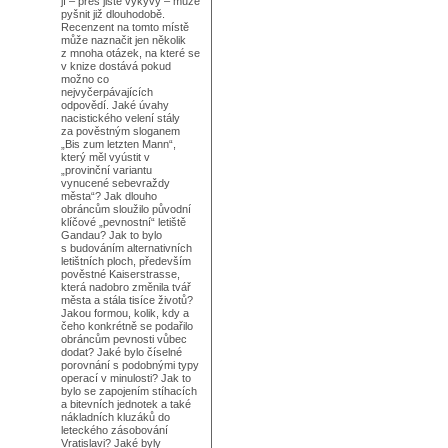
jí – přes jisté výkyvy – může
pyšnit již dlouhodobě.
Recenzent na tomto místě
může naznačit jen několik
z mnoha otázek, na které se
v knize dostává pokud
možno co
nejvyčerpávajících
odpovědí. Jaké úvahy
nacistického velení stály
za pověstným sloganem
„Bis zum letzten Mann“,
který měl vyústit v
„provinční variantu
vynucené sebevraždy
města“? Jak dlouho
obráncům sloužilo původní
klíčové „pevnostní“ letiště
Gandau? Jak to bylo
s budováním alternativních
letištních ploch, především
pověstné Kaiserstrasse,
která nadobro změnila tvář
města a stála tisíce životů?
Jakou formou, kolik, kdy a
čeho konkrétně se podařilo
obráncům pevnosti vůbec
dodat? Jaké bylo číselné
porovnání s podobnými typy
operací v minulosti? Jak to
bylo se zapojením stíhacích
a bitevních jednotek a také
nákladních kluzáků do
leteckého zásobování
Vratislavi? Jaké byly