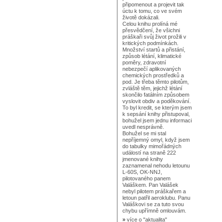
připomenout a projevit tak
úctu k tomu, co ve svém
životě dokázali.
Celou knihu prolíná mé
přesvědčení, že všichni
práškaři svůj život prožili v
kritických podmínkách.
Množství startů a přistání,
způsob létání, klimatické
poměry, zdravotní
nebezpečí aplikovaných
chemických prostředků a
pod. Je třeba těmto pilotům,
zvláště těm, jejichž létání
skončilo fatálním způsobem
vyslovit obdiv a poděkování.
To byl kredit, se kterým jsem
k sepsání knihy přistupoval,
bohužel jsem jednu informaci
uvedl nesprávně.
Bohužel se mi stal
nepříjemný omyl, když jsem
do tabulky mimořádných
událostí na straně 222
jmenované knihy
zaznamenal nehodu letounu
L-60S, OK-NNJ,
pilotovaného panem
Valáškem. Pan Valášek
nebyl pilotem práškařem a
letoun patřil aeroklubu. Panu
Valáškovi se za tuto svou
chybu upřímně omlouvám.
»
více o
"aktualita"