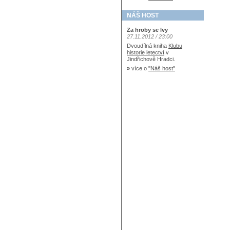
NÁŠ HOST
Za hroby se lvy
27.11.2012 / 23:00
Dvoudílná kniha
Klubu
historie letectví
v
Jindřichově Hradci.
»
více o
"Náš host"