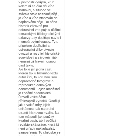
v pevnosti vyvíjela, kruh
kolem ní se čím dál více
stahoval, a situace se
stávala stále beznadějnější,
je více a více vtahován do
napínavého děje. Do něho
historik zároveň pro
dokreslení vstupuje s dílčími
tematickými či biografickými
exkurzy a ty doplňuje navíc i
memoárovými vstupy. Tyto
připojené doplňující a
upřesňující dílky plynule
uvozují a rozvíjejí historické
souvislosti a zároveň nijak
nenarušují hlavní nosnou
část textu.
Ale to je jen jedna část,
kterou tak u hlavního textu
autor činí, tou druhou jsou
doprovodné fotografie a
reprodukce dobových
dokumentů. Jejich množství
je značné a technická
úroveň velké části
překvapivě vysoká. Oceňuji
jak z velké míry jejich
unikátnost, tak na druhé
straně i tiskovou kvalitu. Na
tom má podíl jak použitý
kvalitní papír, tak i pečlivá
redaktorská práce, která již
není u řady nakladatelství
samozřejmá. To chebské se