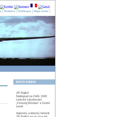
a
Redakce
Knihkupci
Mapa webu
NOVÁ KNIHA
Jiří Rajlich
Stalingrad na Odře 1945:
Letecké zásobování
„Festung Breslau“ a české
země
Vojenský a letecký historik
Jiří Rajlich se po více jak