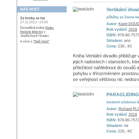
Vertikální diva
NÁŠ HOST
příběhy ze života b
Za hroby se lvy
27.11.2012 / 23:00
Autor:
Karel DOU
Dvoudílná kniha
Klubu
Rok vydání:
2018
historie letectví
v
ISBN:
978-80-757
Jindřichově Hradci.
Skladem:
ano
»
více o
"Náš host"
Cena:
230,- Kč
Kniha Vertiální divadlo přibližuje
jejich radostech i starostech, kt
příležitost nahlédnout do osudů a
pohybu v třírozměrném prostoru. 
se veřejnost většinou nic nedozví
PARAGLIDING
moderní učebnice l
Autor:
Richard PLO
Rok vydání:
2018
ISBN:
978-80-757
Skladem:
ne
Cena:
220,- Kč