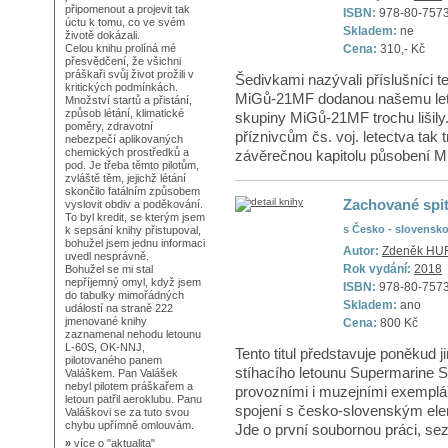
připomenout a projevit tak
ISBN:
978-80-757
úctu k tomu, co ve svém
Skladem:
ne
životě dokázali.
Cena:
310,- Kč
Celou knihu prolíná mé
přesvědčení, že všichni
práškaři svůj život prožili v
Šedivkami nazývali příslušníci 
kritických podmínkách.
MiGů-21MF dodanou našemu letec
Množství startů a přistání,
způsob létání, klimatické
skupiny MiGů-21MF trochu lišily.
poměry, zdravotní
příznivcům čs. voj. letectva tak t
nebezpečí aplikovaných
chemických prostředků a
závěrečnou kapitolu působení Mi
pod. Je třeba těmto pilotům,
zvláště těm, jejichž létání
skončilo fatálním způsobem
Zachované spit
vyslovit obdiv a poděkování.
To byl kredit, se kterým jsem
s Česko - slovensk
k sepsání knihy přistupoval,
bohužel jsem jednu informaci
Autor:
Zdeněk HU
uvedl nesprávně.
Rok vydání:
2018
Bohužel se mi stal
nepříjemný omyl, když jsem
ISBN:
978-80-757
do tabulky mimořádných
Skladem:
ano
událostí na straně 222
jmenované knihy
Cena:
800 Kč
zaznamenal nehodu letounu
L-60S, OK-NNJ,
Tento titul představuje poněkud j
pilotovaného panem
stíhacího letounu Supermarine S
Valáškem. Pan Valášek
nebyl pilotem práškařem a
provozními i muzejními exempláři
letoun patřil aeroklubu. Panu
spojení s česko-slovenským el
Valáškovi se za tuto svou
chybu upřímně omlouvám.
Jde o první soubornou práci, sez
»
více o
"aktualita"