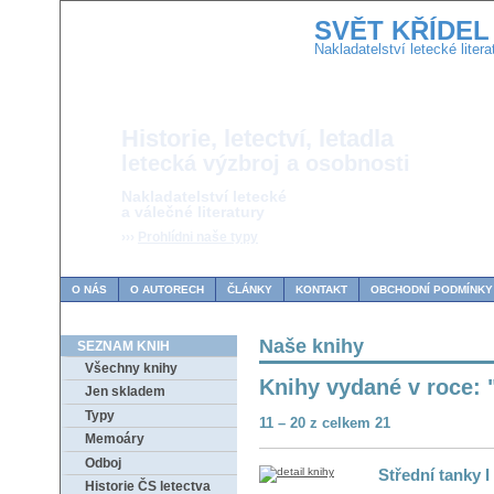
SVĚT KŘÍDEL
Nakladatelství letecké litera
Historie, letectví, letadla
letecká výzbroj a osobnosti
Nakladatelství letecké
a válečné literatury
›››
Prohlídni naše typy
O NÁS
O AUTORECH
ČLÁNKY
KONTAKT
OBCHODNÍ PODMÍNKY
Naše knihy
SEZNAM KNIH
Všechny knihy
Knihy vydané v roce: 
Jen skladem
Typy
11 – 20 z celkem 21
Memoáry
Odboj
Střední tanky I 
Historie ČS letectva