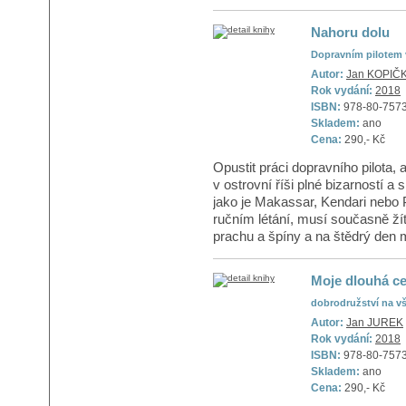
Nahoru dolu
Dopravním pilotem v
Autor:
Jan KOPIČ
Rok vydání:
2018
ISBN:
978-80-757
Skladem:
ano
Cena:
290,- Kč
Opustit práci dopravního pilota
v ostrovní říši plné bizarností 
jako je Makassar, Kendari nebo 
ručním létání, musí současně ží
prachu a špíny a na štědrý den m
Moje dlouhá ce
dobrodružství na v
Autor:
Jan JUREK
Rok vydání:
2018
ISBN:
978-80-757
Skladem:
ano
Cena:
290,- Kč