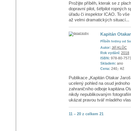
Prožijte příběh, kterak se z pla
dopravní pilot, šéfpilot ropných
úřadu či inspektor ICAO. To vš
až velmi dramatických situací...
Kapitán Otakar
Příběh hrdiny od S
Autor:
Jiří KLŮC
Rok vydání:
2018
ISBN:
978-80-757
Skladem:
ano
Cena:
240,- Kč
Publikace „Kapitán Otakar Jaroš 
ucelený pohled na osud jednoho 
zahraničního odboje kapitána Ot
nikdy nepublikovaným fotografií
ukázat pravou tvář mladého vlast
11 – 20 z celkem 21