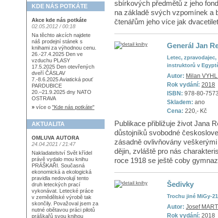
sbírkových předmětů z jeho fond
KDE NÁS POTKÁTE
na základě svých vzpomínek a bá
Akce kde nás potkáte
čtenářům jeho více jak dvacetilet
02.05.2012 / 00:18
Na těchto akcích najdete
náš prodejní stánek s
Generál Jan Re
knihami za výhodnou cenu.
26.-27.4.2025 Den ve
Letec, zpravodajec, 
vzduchu PLASY
instruktorů v Egypt
17.5.2025 Den otevřených
dveří ČÁSLAV
Autor:
Milan VYHL
7.-8.6.2025 Aviatická pouť
Rok vydání:
2018
PARDUBICE
20.–21.9.2025 dny NATO
ISBN:
978-80-757
OSTRAVA
Skladem:
ano
»
více o
"Kde nás potkáte"
Cena:
220,- Kč
Publikace přibližuje život Jana 
AKTUALITA
důstojníků svobodné českosloven
OMLUVA AUTORA
zásadně ovlivňovány veškerými
24.04.2021 / 21:47
dějin, zvláště pro nás charakte
Nakladatelství Svět křídel
roce 1918 se ještě coby gymnazis
právě vydalo mou knihu
PRÁŠKAŘI. Současná
ekonomická a ekologická
pravidla nedovolují tento
Šedivky
druh leteckých prací
vykonávat. Letecké práce
Trochu jiné MiGy-2
v zemědělské výrobě tak
skončily. Považoval jsem za
Autor:
Josef MART
nutné obětavou práci pilotů
Rok vydání:
2018
práškařů svou knihou