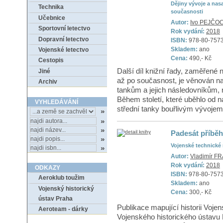
Dějiny vývoje a nas
Technika
současnosti
Učebnice
Autor:
Ivo PEJČO
Sportovní letectvo
Rok vydání:
2018
Dopravní letectvo
ISBN:
978-80-757
Skladem:
ano
Vojenské letectvo
Cena:
490,- Kč
Cestopis
Další díl knižní řady, zaměřené n
Jiné
až po současnost, je věnován na
Archiv
tankům a jejich následovníkům,
Během století, které uběhlo od n
VYHLEDÁVÁNÍ
střední tanky bouřlivým vývojem a
Padesát příbě
Vojenské technick
Autor:
Vladimír 
Rok vydání:
2018
ODKAZY
ISBN:
978-80-757
Aeroklub toužim
Skladem:
ano
Vojenský historický
Cena:
300,- Kč
ústav Praha
Publikace mapující historii Voj
Aeroteam - dárky
Vojenského historického ústavu