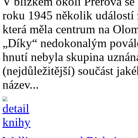
V blízkém okolí Přerova se 
roku 1945 několik událostí 
která měla centrum na Olom
„Díky“ nedokonalým povál
hnutí nebyla skupina uznán
(nejdůležitější) součást jak
název...