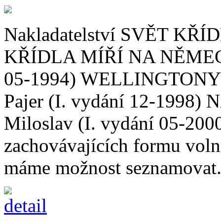
Nakladatelství SVĚT KŘÍDEL
KŘÍDLA MÍŘÍ NA NĚMECKO,
05-1994) WELLINGTONY 
Pajer (I. vydání 12-199
Miloslav (I. vydání 05-200
zachovávajících formu volně
máme možnost seznamovat.