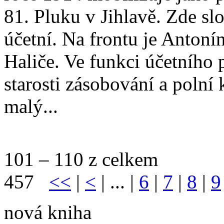
81. Pluku v Jihlavě. Zde sl
účetní. Na frontu je Antoní
Haliče. Ve funkci účetního
starosti zásobování a polní 
malý...
101 – 110 z celkem
457
<<
|
<
| ... |
6
|
7
|
8
|
9
nová kniha