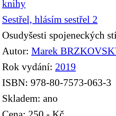
Sestřel, hlásím sestřel 2
Osudyšesti spojeneckých st
Autor:
Marek BRZKOVSK
Rok vydání:
2019
ISBN:
978-80-7573-063-3
Skladem:
ano
Cena:
250,- Kč