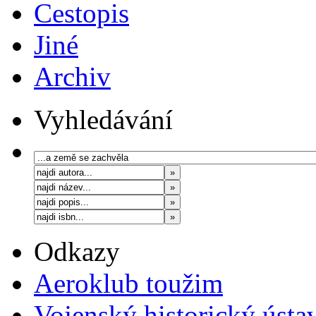
Cestopis
Jiné
Archiv
Vyhledávání
Odkazy
Aeroklub toužim
Vojenský historický ústa