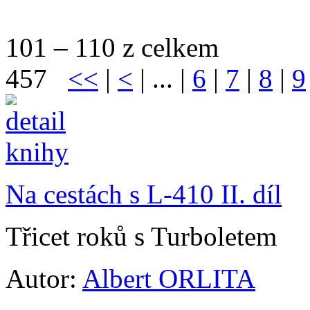
101 – 110 z celkem
457
<<
|
<
| ... |
6
|
7
|
8
|
9
Na cestách s L-410 II. díl
Třicet roků s Turboletem
Autor:
Albert ORLITA