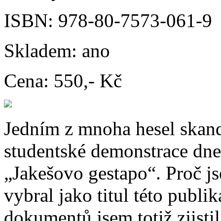
ISBN:
978-80-7573-061-9
Skladem:
ano
Cena:
550,- Kč
Jedním z mnoha hesel skan
studentské demonstrace dne
„Jakešovo gestapo“. Proč js
vybral jako titul této publi
dokumentů jsem totiž zjistil,