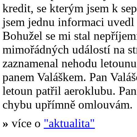
kredit, se kterým jsem k se
jsem jednu informaci uvedl
Bohužel se mi stal nepříje
mimořádných událostí na s
zaznamenal nehodu letoun
panem Valáškem. Pan Valáš
letoun patřil aeroklubu. Pa
chybu upřímně omlouvám.
»
více o
"aktualita"