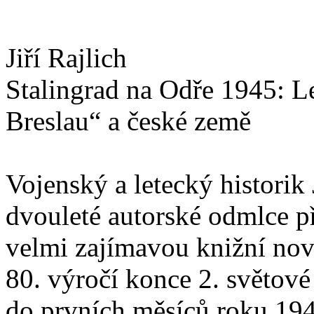
Jiří Rajlich
Stalingrad na Odře 1945: L
Breslau“ a české země
Vojenský a letecký historik 
dvouleté autorské odmlce p
velmi zajímavou knižní nov
80. výročí konce 2. světové
do prvních měsíců roku 194