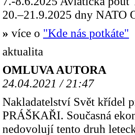
7.-8.6.2025 Aviatická po
20.–21.9.2025 dny NATO
»
více o
"Kde nás potkáte"
aktualita
OMLUVA AUTORA
24.04.2021 / 21:47
Nakladatelství Svět křídel
PRÁŠKAŘI. Současná ekono
nedovolují tento druh letec