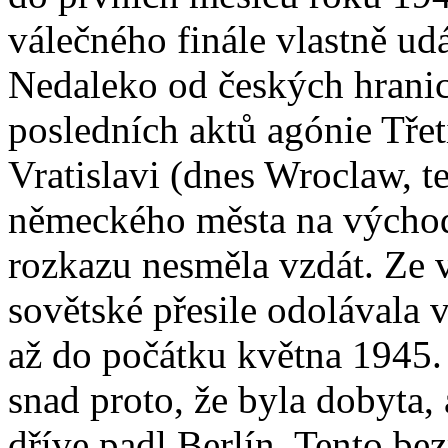
válečného finále vlastně ud
Nedaleko od českých hranic
posledních aktů agónie Třet
Vratislavi (dnes Wroclaw, t
německého města na východ 
rozkazu nesměla vzdát. Ze
sovětské přesile odolávala 
až do počátku května 1945.
snad proto, že byla dobyta, 
dříve padl Berlín. Tento be