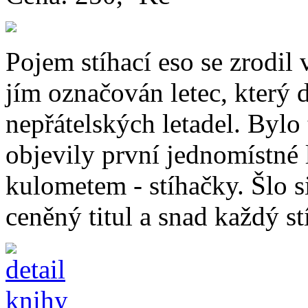
Pojem stíhací eso se zrodil 
jím označován letec, který d
nepřátelských letadel. Bylo
objevily první jednomístné
kulometem - stíhačky. Šlo si
ceněný titul a snad každý stí