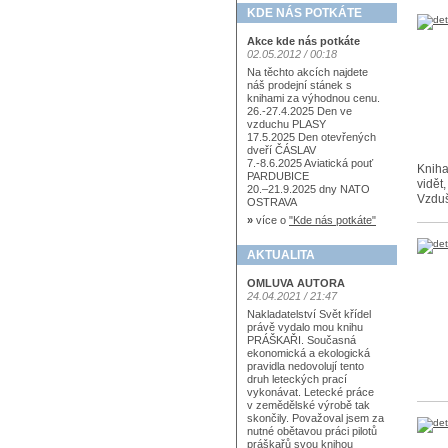
KDE NÁS POTKÁTE
Akce kde nás potkáte
02.05.2012 / 00:18
Na těchto akcích najdete
náš prodejní stánek s
knihami za výhodnou cenu.
26.-27.4.2025 Den ve
vzduchu PLASY
17.5.2025 Den otevřených
dveří ČÁSLAV
7.-8.6.2025 Aviatická pouť
Kniha
PARDUBICE
vidět
20.–21.9.2025 dny NATO
Vzduš
OSTRAVA
»
více o
"Kde nás potkáte"
AKTUALITA
OMLUVA AUTORA
24.04.2021 / 21:47
Nakladatelství Svět křídel
právě vydalo mou knihu
PRÁŠKAŘI. Současná
ekonomická a ekologická
pravidla nedovolují tento
druh leteckých prací
vykonávat. Letecké práce
v zemědělské výrobě tak
skončily. Považoval jsem za
nutné obětavou práci pilotů
práškařů svou knihou