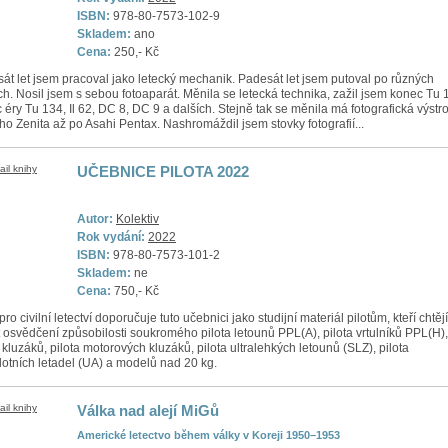
ISBN:
978-80-7573-102-9
Skladem:
ano
Cena:
250,- Kč
át let jsem pracoval jako letecký mechanik. Padesát let jsem putoval po různých
tích. Nosil jsem s sebou fotoaparát. Měnila se letecká technika, zažil jsem konec Tu 
 éry Tu 134, Il 62, DC 8, DC 9 a dalších. Stejně tak se měnila má fotografická výstro
ho Zenita až po Asahi Pentax. Nashromáždil jsem stovky fotografií...
UČEBNICE PILOTA 2022
Autor:
Kolektiv
Rok vydání:
2022
ISBN:
978-80-7573-101-2
Skladem:
ne
Cena:
750,- Kč
ro civilní letectví doporučuje tuto učebnici jako studijní materiál pilotům, kteří chtějí
t osvědčení způsobilosti soukromého pilota letounů PPL(A), pilota vrtulníků PPL(H),
a kluzáků, pilota motorových kluzáků, pilota ultralehkých letounů (SLZ), pilota
lotních letadel (UA) a modelů nad 20 kg.
Válka nad alejí MiGů
Americké letectvo během války v Koreji 1950–1953