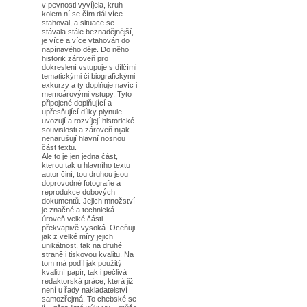
v pevnosti vyvíjela, kruh
kolem ní se čím dál více
stahoval, a situace se
stávala stále beznadějnější,
je více a více vtahován do
napínavého děje. Do něho
historik zároveň pro
dokreslení vstupuje s dílčími
tematickými či biografickými
exkurzy a ty doplňuje navíc i
memoárovými vstupy. Tyto
připojené doplňující a
upřesňující dílky plynule
uvozují a rozvíjejí historické
souvislosti a zároveň nijak
nenarušují hlavní nosnou
část textu.
Ale to je jen jedna část,
kterou tak u hlavního textu
autor činí, tou druhou jsou
doprovodné fotografie a
reprodukce dobových
dokumentů. Jejich množství
je značné a technická
úroveň velké části
překvapivě vysoká. Oceňuji
jak z velké míry jejich
unikátnost, tak na druhé
straně i tiskovou kvalitu. Na
tom má podíl jak použitý
kvalitní papír, tak i pečlivá
redaktorská práce, která již
není u řady nakladatelství
samozřejmá. To chebské se