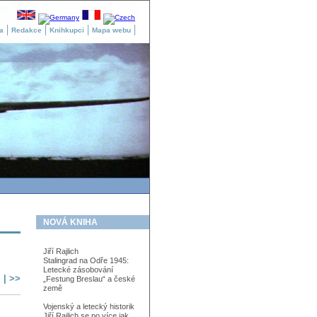
a
Redakce
Knihkupci
Mapa webu
NOVÁ KNIHA
Jiří Rajlich
Stalingrad na Odře 1945:
Letecké zásobování
>
|
>>
„Festung Breslau“ a české
země
Vojenský a letecký historik
Jiří Rajlich se po více jak