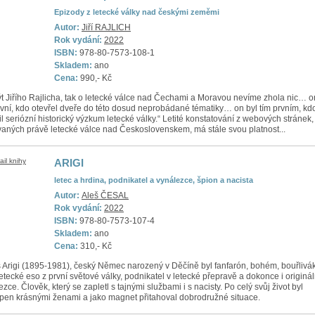
Epizody z letecké války nad českými zeměmi
Autor:
Jiří RAJLICH
Rok vydání:
2022
ISBN:
978-80-7573-108-1
Skladem:
ano
Cena:
990,- Kč
t Jiřího Rajlicha, tak o letecké válce nad Čechami a Moravou nevíme zhola nic… o
rvní, kdo otevřel dveře do této dosud neprobádané tématiky… on byl tím prvním, kd
il seriózní historický výzkum letecké války.“ Letité konstatování z webových stránek,
aných právě letecké válce nad Československem, má stále svou platnost...
ARIGI
letec a hrdina, podnikatel a vynálezce, špion a nacista
Autor:
Aleš ČESAL
Rok vydání:
2022
ISBN:
978-80-7573-107-4
Skladem:
ano
Cena:
310,- Kč
s Arigi (1895-1981), český Němec narozený v Děčíně byl fanfarón, bohém, bouřlivák
letecké eso z první světové války, podnikatel v letecké přepravě a dokonce i originál
zce. Člověk, který se zapletl s tajnými službami i s nacisty. Po celý svůj život byl
pen krásnými ženami a jako magnet přitahoval dobrodružné situace.