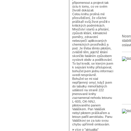
připomenout a projevit tak
úctu k tomu, co ve svém
životě dokázali.
Celou knihu prolíná mé
přesvědčení, že všichni
práškaři svůj život prožili v
kritických podmínkách.
Množství startů a přistání,
způsob létání, klimatické
Nosný
poměry, zdravotní
stabi
nebezpečí aplikovaných
chemických prostředků a
oslav
pod. Je třeba těmto pilotům,
zvláště těm, jejichž létání
skončilo fatálním způsobem
vyslovit obdiv a poděkování.
To byl kredit, se kterým jsem
k sepsání knihy přistupoval,
bohužel jsem jednu informaci
uvedl nesprávně.
Bohužel se mi stal
nepříjemný omyl, když jsem
do tabulky mimořádných
událostí na straně 222
jmenované knihy
zaznamenal nehodu letounu
L-60S, OK-NNJ,
pilotovaného panem
Valáškem. Pan Valášek
nebyl pilotem práškařem a
letoun patřil aeroklubu. Panu
Valáškovi se za tuto svou
chybu upřímně omlouvám.
»
více o
"aktualita"