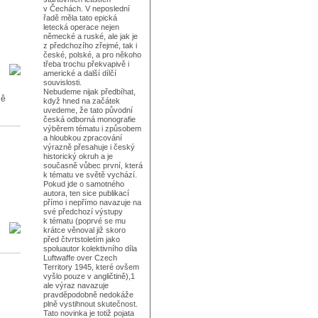
v Čechách. V neposlední
řadě měla tato epická
letecká operace nejen
německé a ruské, ale jak je
z předchozího zřejmé, tak i
české, polské, a pro někoho
třeba trochu překvapivě i
americké a další dílčí
souvislosti.
Nebudeme nijak předbíhat,
ně
když hned na začátek
uvedeme, že tato původní
česká odborná monografie
výběrem tématu i způsobem
a hloubkou zpracování
výrazně přesahuje i český
historický okruh a je
současně vůbec první, která
k tématu ve světě vychází.
Pokud jde o samotného
autora, ten sice publikací
přímo i nepřímo navazuje na
své předchozí výstupy
k tématu (poprvé se mu
krátce věnoval již skoro
před čtvrtstoletím jako
spoluautor kolektivního díla
Luftwaffe over Czech
Territory 1945, které ovšem
vyšlo pouze v angličtině),1
ale výraz navazuje
pravděpodobně nedokáže
plně vystihnout skutečnost.
Tato novinka je totiž pojata