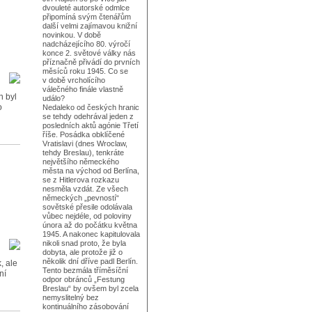
dvouleté autorské odmlce
připomíná svým čtenářům
další velmi zajímavou knižní
novinkou. V době
nadcházejícího 80. výročí
konce 2. světové války nás
příznačně přivádí do prvních
měsíců roku 1945. Co se
v době vrcholícího
válečného finále vlastně
n byl
událo?
o
Nedaleko od českých hranic
se tehdy odehrával jeden z
posledních aktů agónie Třetí
říše. Posádka obklíčené
Vratislavi (dnes Wroclaw,
tehdy Breslau), tenkráte
největšího německého
města na východ od Berlína,
se z Hitlerova rozkazu
nesměla vzdát. Ze všech
německých „pevností“
sovětské přesile odolávala
vůbec nejdéle, od poloviny
února až do počátku května
1945. A nakonec kapitulovala
nikoli snad proto, že byla
dobyta, ale protože již o
několik dní dříve padl Berlín.
, ale
Tento bezmála tříměsíční
ní
odpor obránců „Festung
Breslau“ by ovšem byl zcela
nemyslitelný bez
kontinuálního zásobování