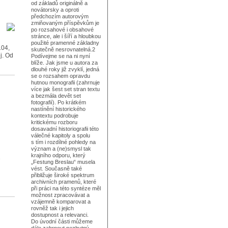
od základů originálně a
novátorsky a oproti
předchozím autorovým
zmiňovaným příspěvkům je
po rozsahové i obsahové
stránce, ale i šíří a hloubkou
použité pramenné základny
104,
skutečně nesrovnatelná.2
j. Od
Podívejme se na ni nyní
blíže. Jak jsme u autora za
dlouhé roky již zvyklí, jedná
se o rozsahem opravdu
hutnou monografii (zahrnuje
více jak šest set stran textu
a bezmála devět set
fotografií). Po krátkém
nastínění historického
kontextu podrobuje
kritickému rozboru
dosavadní historiografii této
válečné kapitoly a spolu
s tím i rozdílné pohledy na
význam a (ne)smysl tak
krajního odporu, který
„Festung Breslau“ musela
vést. Současně také
přibližuje široké spektrum
archivních pramenů, které
při práci na této syntéze měl
možnost zpracovávat a
vzájemně komparovat a
rovněž tak i jejich
dostupnost a relevanci.
Do úvodní části můžeme