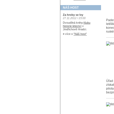
NÁŠ HOST
Za hroby se lvy
27.11.2012 / 23:00
Pades
Dvoudílná kniha
Klubu
letiš
historie letectví
v
konec
Jindřichově Hradci.
ruské
»
více o
"Náš host"
Úřad p
získa
pilot
bezpi