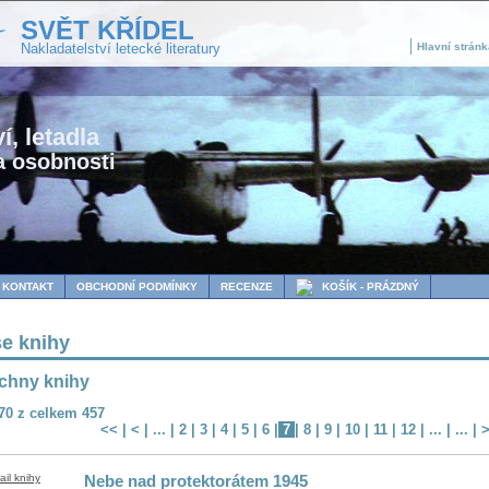
SVĚT KŘÍDEL
Nakladatelství letecké literatury
Hlavní stránk
í, letadla
a osobnosti
KONTAKT
OBCHODNÍ PODMÍNKY
RECENZE
KOŠÍK - PRÁZDNÝ
e knihy
chny knihy
 70 z celkem 457
<<
|
<
| ... |
2
|
3
|
4
|
5
|
6
|
7
|
8
|
9
|
10
|
11
|
12
| ... | ... |
Nebe nad protektorátem 1945