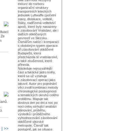
dále zahrnout nezbytný
exkurz do rozboru
organizační struktury
transportních leteckých
jednotek Luftwaffe (početní
stavy, dislokace, velitelé,
štáby, nadřízená velitelství
apod), které byly nasazeny
k zásobování Vratislavi, ale i
ituaci
dalších obklíčených
 Ze
pevností ve Slezsku.
m
Čtenářům nabízí i komparaci
s obdobným typem operace
při zásobování obklíčené
Budapešti, která
předcházela té vratislavské,
a také zkušenosti, které
přinesla.
Následuje nejrozsáhlejší
část a faktické jádro knihy,
které se už vztahuje
k zásobovací operaci jako
takové. Autor pro pojednání
věci zvolil kombinaci metody
chronologické posloupnosti
a tematických okruhů celého
problému. Mapuje tak
čanů.
doslova den po dni a noc po
,
noci celou strhující anabázi
i.
plánování, průběhu,
výsledků i průběžného
vyhodnocování zásobování
obklíčené slezské
metropole. Čtenář tak
>
|
>>
postupně, jak se situace