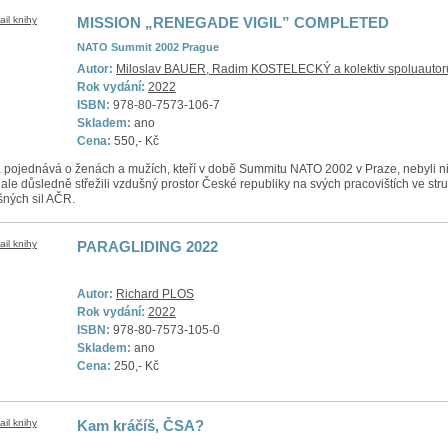
MISSION „RENEGADE VIGIL” COMPLETED
NATO Summit 2002 Prague
Autor:
Miloslav BAUER, Radim KOSTELECKÝ a kolektiv spoluautor
Rok vydání:
2022
ISBN:
978-80-7573-106-7
Skladem:
ano
Cena:
550,- Kč
 pojednává o ženách a mužích, kteří v době Summitu NATO 2002 v Praze, nebyli n
, ale důsledně střežili vzdušný prostor České republiky na svých pracovištích ve str
ných sil AČR.
PARAGLIDING 2022
Autor:
Richard PLOS
Rok vydání:
2022
ISBN:
978-80-7573-105-0
Skladem:
ano
Cena:
250,- Kč
Kam kráčíš, ČSA?