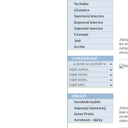
Technika
Učebnice
Sportovní letectvo
Dopravní letectvo
Vojenské letectvo
Cestopis
„Nebý
Jiné
ten p
Archiv
zaháj
věnov
VYHLEDÁVÁNÍ
ODKAZY
Aeroklub toužim
Juliu
Vojenský historický
také 
ústav Praha
vynále
Aeroteam - dárky
obklo