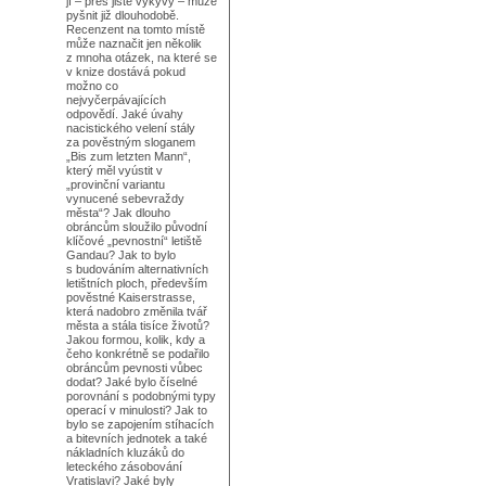
jí – přes jisté výkyvy – může
pyšnit již dlouhodobě.
Recenzent na tomto místě
může naznačit jen několik
z mnoha otázek, na které se
v knize dostává pokud
možno co
nejvyčerpávajících
odpovědí. Jaké úvahy
nacistického velení stály
za pověstným sloganem
„Bis zum letzten Mann“,
který měl vyústit v
„provinční variantu
vynucené sebevraždy
města“? Jak dlouho
obráncům sloužilo původní
klíčové „pevnostní“ letiště
Gandau? Jak to bylo
s budováním alternativních
letištních ploch, především
pověstné Kaiserstrasse,
která nadobro změnila tvář
města a stála tisíce životů?
Jakou formou, kolik, kdy a
čeho konkrétně se podařilo
obráncům pevnosti vůbec
dodat? Jaké bylo číselné
porovnání s podobnými typy
operací v minulosti? Jak to
bylo se zapojením stíhacích
a bitevních jednotek a také
nákladních kluzáků do
leteckého zásobování
Vratislavi? Jaké byly