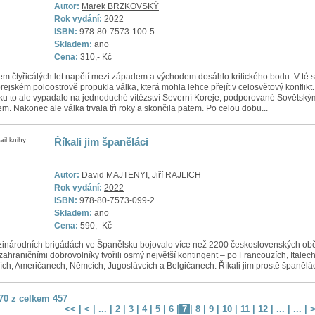
Autor:
Marek BRZKOVSKÝ
Rok vydání:
2022
ISBN:
978-80-7573-100-5
Skladem:
ano
Cena:
310,- Kč
m čtyřicátých let napětí mezi západem a východem dosáhlo kritického bodu. V té s
rejském poloostrově propukla válka, která mohla lehce přejít v celosvětový konflikt.
ku to ale vypadalo na jednoduché vítězství Severní Koreje, podporované Sovětský
m. Nakonec ale válka trvala tři roky a skončila patem. Po celou dobu...
Říkali jim španěláci
Autor:
David MAJTENYI, Jiří RAJLICH
Rok vydání:
2022
ISBN:
978-80-7573-099-2
Skladem:
ano
Cena:
590,- Kč
inárodních brigádách ve Španělsku bojovalo více než 2200 československých ob
zahraničními dobrovolníky tvořili osmý největší kontingent – po Francouzích, Italech
ích, Američanech, Němcích, Jugoslávcích a Belgičanech. Říkali jim prostě španělác
 70 z celkem 457
<<
|
<
| ... |
2
|
3
|
4
|
5
|
6
|
7
|
8
|
9
|
10
|
11
|
12
| ... | ... |