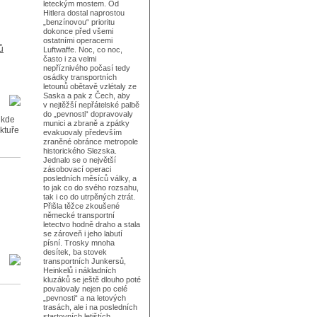
leteckým mostem. Od
Hitlera dostal naprostou
„benzínovou“ prioritu
dokonce před všemi
ostatními operacemi
ů
Luftwaffe. Noc, co noc,
často i za velmi
nepříznivého počasí tedy
osádky transportních
letounů obětavě vzlétaly ze
Saska a pak z Čech, aby
v nejtěžší nepřátelské palbě
do „pevnosti“ dopravovaly
ikde
munici a zbraně a zpátky
uktuře
evakuovaly především
zraněné obránce metropole
historického Slezska.
Jednalo se o největší
zásobovací operaci
posledních měsíců války, a
to jak co do svého rozsahu,
tak i co do utrpěných ztrát.
Přišla těžce zkoušené
německé transportní
letectvo hodně draho a stala
se zároveň i jeho labutí
písní. Trosky mnoha
desítek, ba stovek
transportních Junkersů,
Heinkelů i nákladních
kluzáků se ještě dlouho poté
povalovaly nejen po celé
„pevnosti“ a na letových
trasách, ale i na posledních
startovních letištích