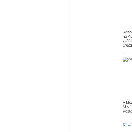
Konce
na Ko
začát
Svaze
V Mez
Mezi 
Polác
61 –