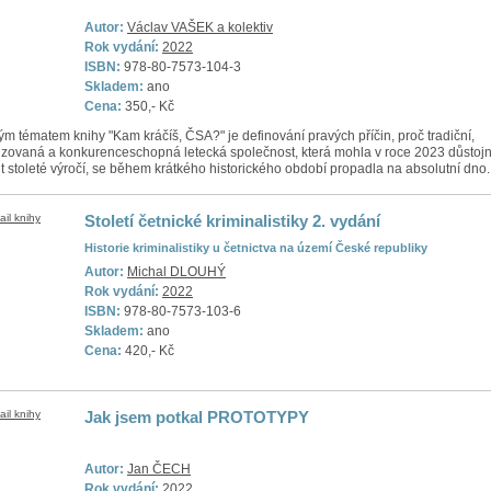
Autor:
Václav VAŠEK a kolektiv
Rok vydání:
2022
ISBN:
978-80-7573-104-3
Skladem:
ano
Cena:
350,- Kč
m tématem knihy "Kam kráčíš, ČSA?" je definování pravých příčin, proč tradiční,
lizovaná a konkurenceschopná letecká společnost, která mohla v roce 2023 důstoj
it stoleté výročí, se během krátkého historického období propadla na absolutní dno.
Století četnické kriminalistiky 2. vydání
Historie kriminalistiky u četnictva na území České republiky
Autor:
Michal DLOUHÝ
Rok vydání:
2022
ISBN:
978-80-7573-103-6
Skladem:
ano
Cena:
420,- Kč
Jak jsem potkal PROTOTYPY
Autor:
Jan ČECH
Rok vydání:
2022