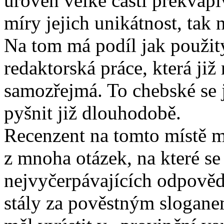
úroveň velké části překvapi
míry jejich unikátnost, tak 
Na tom má podíl jak použitý 
redaktorská práce, která již
samozřejmá. To chebské se j
pyšnit již dlouhodobě.
Recenzent na tomto místě m
z mnoha otázek, na které s
nejvyčerpávajících odpověd
stály za pověstným slogane