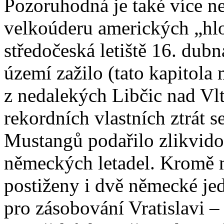
Pozoruhodná je také více ne
velkoúderu amerických „hlo
středočeská letiště 16. dubn
území zažilo (tato kapitola
z nedalekých Libčic nad Vlt
rekordních vlastních ztrát 
Mustangů podařilo zlikvido
německých letadel. Kromě m
postiženy i dvě německé je
pro zásobování Vratislavi –