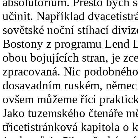
absolutorium. Přesto bych si
učinit. Například dvacetist
sovětské noční stíhací divi
Bostony z programu Lend Le
obou bojujících stran, je zc
zpracovaná. Nic podobnéh
dosavadním ruském, němec
ovšem můžeme říci prakticky
Jako tuzemského čtenáře mě
třicetistránková kapitola o 