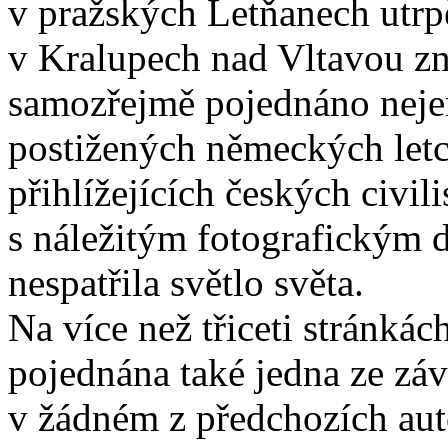
v pražských Letňanech utrpěl
v Kralupech nad Vltavou zn
samozřejmě pojednáno neje
postižených německých let
přihlížejících českých civili
s náležitým fotografickým 
nespatřila světlo světa.
Na více než třiceti stránkác
pojednána také jedna ze záv
v žádném z předchozích au