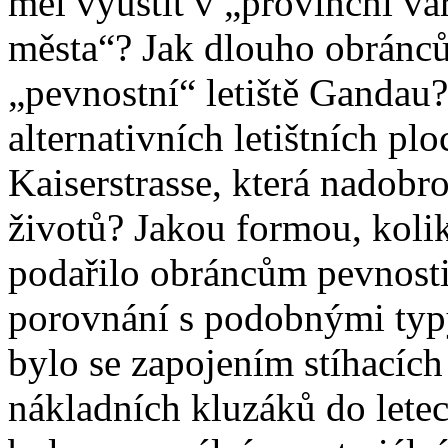
měl vyústit v „provinční v
města“? Jak dlouho obránců
„pevnostní“ letiště Gandau
alternativních letištních pl
Kaiserstrasse, která nadobro
životů? Jakou formou, kolik
podařilo obráncům pevnosti
porovnání s podobnými typy
bylo se zapojením stíhacích
nákladních kluzáků do lete