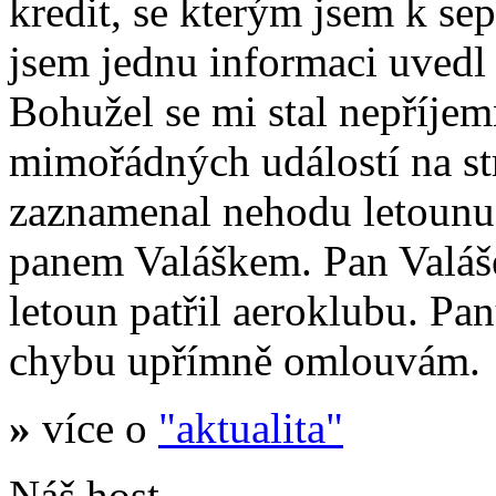
kredit, se kterým jsem k se
jsem jednu informaci uvedl
Bohužel se mi stal nepříje
mimořádných událostí na s
zaznamenal nehodu letoun
panem Valáškem. Pan Valáš
letoun patřil aeroklubu. Pa
chybu upřímně omlouvám.
»
více o
"aktualita"
Náš host