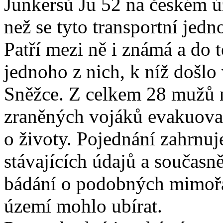
Junkersů Ju 52 na českém úz
než se tyto transportní jed
Patří mezi ně i známá a do t
jednoho z nich, k níž došlo
Sněžce. Z celkem 28 mužů na
zraněných vojáků evakuovan
o životy. Pojednání zahrnu
stávajících údajů a součas
bádání o podobných mimoř
území mohlo ubírat.