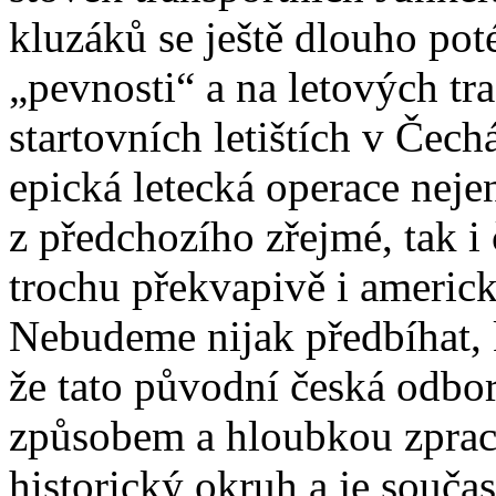
kluzáků se ještě dlouho pot
„pevnosti“ a na letových tra
startovních letištích v Čech
epická letecká operace nejen
z předchozího zřejmé, tak i
trochu překvapivě i americké
Nebudeme nijak předbíhat,
že tato původní česká odbo
způsobem a hloubkou zpraco
historický okruh a je souča