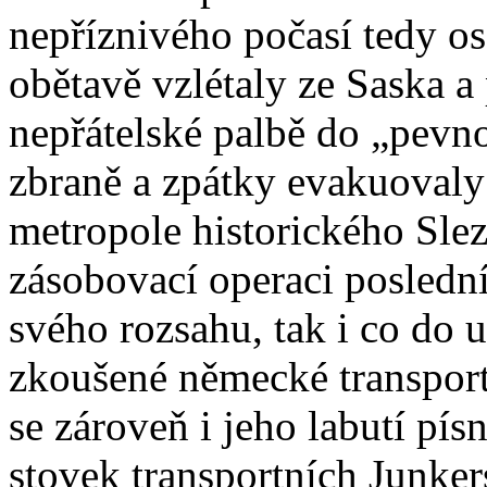
nepříznivého počasí tedy os
obětavě vzlétaly ze Saska a 
nepřátelské palbě do „pevn
zbraně a zpátky evakuovaly
metropole historického Slez
zásobovací operaci poslední
svého rozsahu, tak i co do u
zkoušené německé transportn
se zároveň i jeho labutí pís
stovek transportních Junker