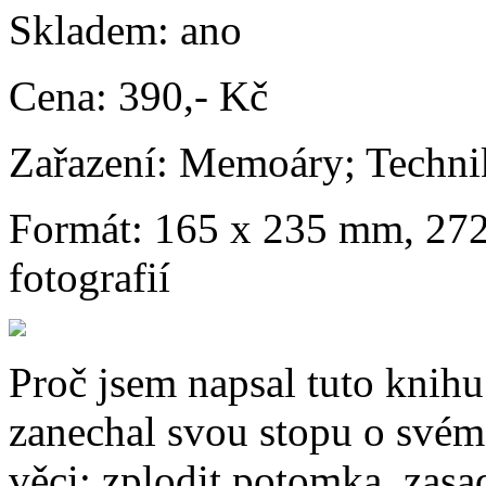
Skladem:
ano
Cena:
390,- Kč
Zařazení:
Memoáry; Technik
Formát:
165 x 235 mm, 272 
fotografií
Proč jsem napsal tuto knihu
zanechal svou stopu o svém 
věci: zplodit potomka, zasa