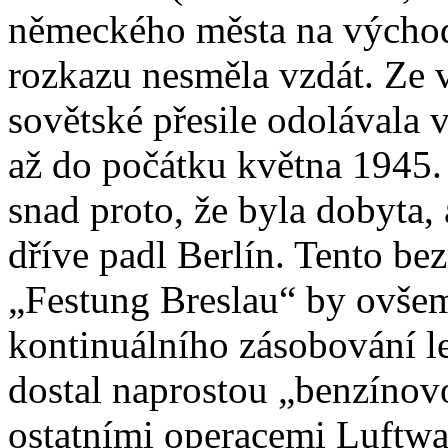
německého města na východ 
rozkazu nesměla vzdát. Ze
sovětské přesile odolávala 
až do počátku května 1945.
snad proto, že byla dobyta, 
dříve padl Berlín. Tento be
„Festung Breslau“ by ovšem
kontinuálního zásobování l
dostal naprostou „benzínov
ostatními operacemi Luftwaf