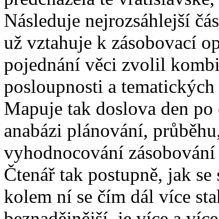
Následuje nejrozsáhlejší čás
už vztahuje k zásobovací op
pojednání věci zvolil komb
posloupnosti a tematických
Mapuje tak doslova den po d
anabázi plánování, průběhu
vyhodnocování zásobování o
Čtenář tak postupně, jak se 
kolem ní se čím dál více stah
beznadějnější, je více a ví